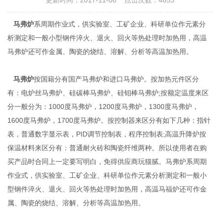
更新时间：2017-11-06 点击次数：4653
马弗炉
系周期作业式，供实验室、工矿企业、科研单位作元素分
析测定和一般小型钢件淬火、退火、回火等热处理时加热用，高温
马弗炉还可作金属、陶瓷的烧结、溶解、分析等高温加热用。
马弗炉
按国籍分有国产马弗炉和进口马弗炉。按加热元件区分
有：电炉丝马弗炉、硅碳棒马弗炉、硅钼棒马弗炉;按额定温度来区
分一般分为：1000度马弗炉，1200度马弗炉，1300度马弗炉，
1600度马弗炉，1700度马弗炉。按控制器来区分有如下几种：指针
表，普通数字显示表，PID调节控制表，程序控制表;高温升降炉按
保温材料来区分有：普通耐火砖和陶瓷纤维两种。所以使用者在购
买产品时合同上一定要写明白，免得供应商玩猫腻。马弗炉系周期
作业式，供实验室、工矿企业、科研单位作元素分析测定和一般小
型钢件淬火、退火、回火等热处理时加热用，高温马福炉还可作金
属、陶瓷的烧结、溶解、分析等高温加热用。