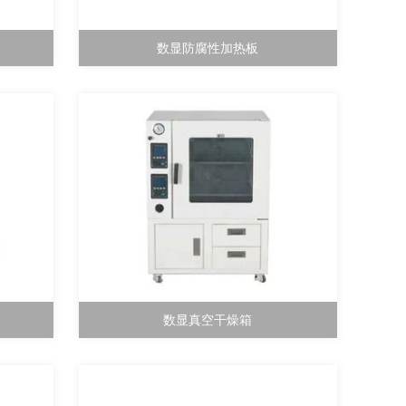
数显防腐性加热板
数显真空干燥箱