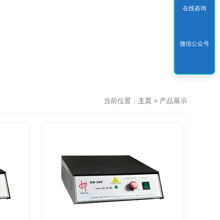
在线咨询
微信公众号
当前位置：
主页
> 产品展示