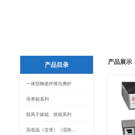
产品展示
产品目录
一体型陶瓷纤维马弗炉
培养箱系列
鼓风干燥箱、烘箱系列
高低温（交变）（湿热）试验箱