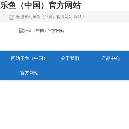
乐鱼（中国）官方网站
欢迎来到乐鱼（中国）官方网站 网站！
网站乐鱼（中国）
关于我们
产品中心
官方网站