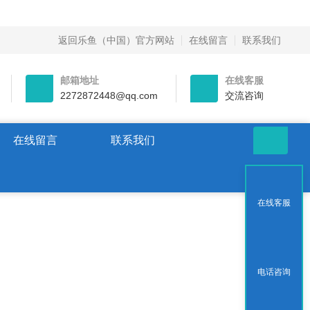
返回乐鱼（中国）官方网站
在线留言
联系我们
邮箱地址
在线客服
2272872448@qq.com
交流咨询
在线留言
联系我们
在线客服
电话咨询