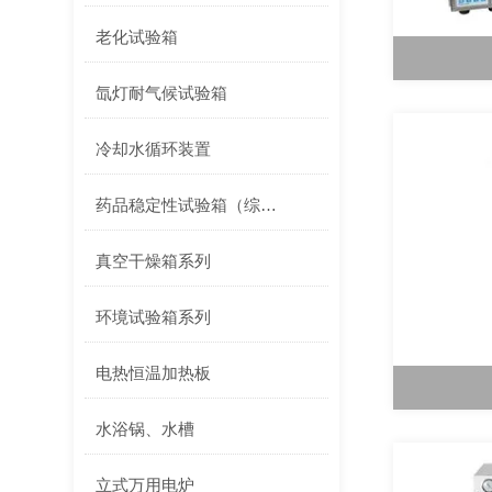
老化试验箱
氙灯耐气候试验箱
冷却水循环装置
药品稳定性试验箱（综合药品稳定性试验箱）
真空干燥箱系列
环境试验箱系列
电热恒温加热板
水浴锅、水槽
立式万用电炉