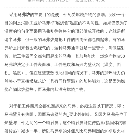
更新时间：2017-11-17 点击次数：4988
采用
马弗炉
的主要目的是使工件免受燃烧产物的影响。另外一个
目的则是消除工业炉马弗壁“燃烧侧”温度的不均匀性。如果仅仅为了
温度的均匀化而采用马弗则往往将它的顶部做成开敞的，这就是所
谓半马弗。但一般的马弗炉是把工件的四周全都包围起来。有的马
弗炉是用来包围燃烧气的，这种马弗通常就是一些管子，叫做辐射
管。把工件四周全都包围起来的马弗，其加热能力：燃烧产物m58
马弗炉決定于工件表而积、工件黑度和马弗内璧状况（温度、面
积、黑度）。但在这些变数彼此相同的情况下，马弗的加热能力仍
然略小于直接燃烧式炉（具有同样壁温）的加热能力，这是因为燃
烧产物比炉壁热，而马弗内却没有燃烧产物。
对于把工件四周全都包围起来的马弗，必须注意以下情况，即：
马弗壁具有热阻，因而马弗壁的内_要比外侧冷。又因为马弗是位于
炉壁与工件之间的一个辐射屏，这个辐射屏能使传热量(指固体的辐
射传热）减少一半，所以马弗壁的外侧又比马弗周围的炉壁耐火材