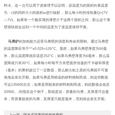
料冷。这一点可以用下述推理予以证明：设温度为的面积向着温度
为：r2的同样大小的面积w进行辐射.，那么每小时的传热量Q=(7V
—7V)。如果有一个极其薄的薄壁介于这两个面积之间，那么这个薄
壁很快就会达到一个中间的温度为了使温度保持平衡。
马弗炉
的加热能力还受马弗壁的强度和寿命所限制。通过马弗壁
的温度降应等于^^x0.025=126°C。显然，如果马弗壁厚度为50毫
米，那么温度降就应该是252°C；如果马弗壁厚度为6毫米，那么温
度降就只有30°C，如果每小时每平方米壁面所传递的千卡破和厚度
（毫米）的乘积超过了一定数值，那么耐火粘土质的马弗就不可避
免地会发生开裂。如果马弗是用精选的材料精制而成，则这些数值
可达135600左右；如果是用较差的材料粗制而成，则此数值会低至
33900。-到现在这个例子，那就是说：质量的马弗，其厚度可达毫
米；而质量较差的马弗，其厚度只能是毫米，否则就会发生开裂。
上一篇：
隔水式培养箱的操作规程