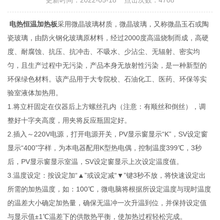
更新时间：2022-05-18 点击次数：4708
电热恒温加热板
采用微晶玻璃材质，微晶玻璃，又称微晶玉石或陶
瓷玻璃，由防火钢化玻璃原材料，经过2000度高温烧制而成，高硬
度、耐腐蚀、抗压、抗冲击、不吸水、少沾尘、无辐射、密实均
匀，且生产过程中无污染，产品本身无放射性污染，是一种新型的
环保绿色材料。该产品用于大专院校、石油化工、医药、环保等实
验室液体加热用。
1.将立杆固定在仪器后上方螺丝孔内（注意：有顺丝和倒丝），调
整好十字夹高度，用夹将反应瓶固定好。
2.插入～220V电源，打开电源开关，PV显示窗显示“K”，SV设定窗
显示“400”字样，为本电器配用K型热电偶，控制温度399℃，3秒
后，PV显示窗显示室温，SV设定窗显示上次设定温度值。
3.温度设定：按设定加“▲”或设定减“▼”键3秒不放，将快速设定出
所需的加热温度，如：100℃，微电脑将根据所设定温度与现时温度
的温差大小确定加热量，确保无温冲一次升温到位，并保持设定值
与显示值±1℃温差下的供散热平衡，使加热过程轻松完成。