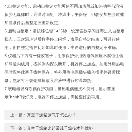
4.自整定功能，启动自整定功能可使不同加热段或加热功率与溶液
多少无规律时，升温时间短，冲温小，平衡好，但改变加热介质或
加温条件后自整定应重新设定。
5.启动自整定：常按移位键“◄”5秒，设定窗数字闪烁即进入自整定
状态，三次温冲过后数字停止闪烁，表示自整定结束，可进行使
用，但自整定需在初始加温时使用，中途进行的自整定不准确。
6.仪器后下方有一橡胶塞子，用来保护外用热电偶插座不腐蚀生锈
和导通内线用，拔掉则内探头断开，机器停止加热。如用外用热电
偶时应将此塞子拔掉保存，将外用热电偶插头插入插座并锁紧螺
母，然后将不锈钢探棒放入溶液中进行控温加热。
7.该电器设有断偶保护功能，当热电偶连接不良时，显示窗显
示“hhhh”绿灯灭，电器即停止加温，需检查好后再用。
上一篇：
真空干燥箱漏气了怎么办？
下一篇：
真空干燥箱比起常规干燥技术的优势