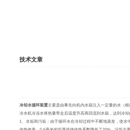
技术文章
冷却水循环装置
主要是由事先向机内水箱注入一定量的水（根
冷水机冷冻水将热量带走后温度升高再回流到水箱，达到冷却
1、水垢和污垢：由于循环水在冷却过程中不断地蒸发，使水
传热效率，0.6毫米的垢厚就使传热系数降低了20%。污垢