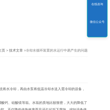
在线咨询
微信公众号
主页
>
技术文章
>冷却水循环装置的水运行中易产生的问题
统将水冷却，再由水泵将低温冷却水送入需冷却的设备，
磷酸钙、硅酸镁等垢。水垢的质地比较致密，大大的降低了
松软，不仅降低传热效率而且还引起垢下腐蚀，缩短设备使