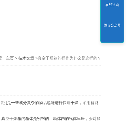
在线咨询
微信公众号
置：
主页
>
技术文章
>真空干燥箱的操作为什么是这样的？
特别是一些成分复杂的物品也能进行快速干燥，采用智能
。真空干燥箱的箱体是密封的，箱体内的气体膨胀，会对箱