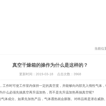
当前位
真空干燥箱的操作为什么是这样的？
更新时间：2019-03-18 点击次数：3968
，工作时可使工作室内保持一定的真空度，并能够向内部充入惰性气体，
为什么必须先抽真空再升温加热，而不是先升温加热再抽真空呢?
的气体成分。如果先加热产品，气体遇热就会膨胀。对样品将是潜在威胁