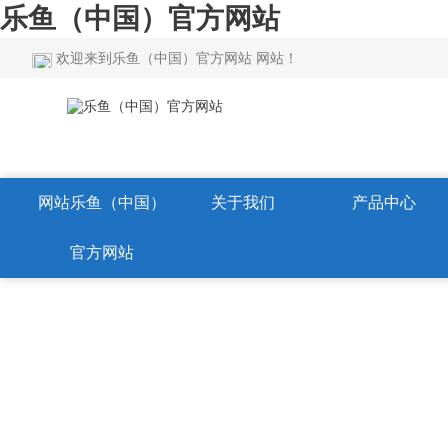
乐鱼（中国）官方网站
欢迎来到乐鱼（中国）官方网站 网站！
网站乐鱼（中国）
关于我们
产品中心
官方网站