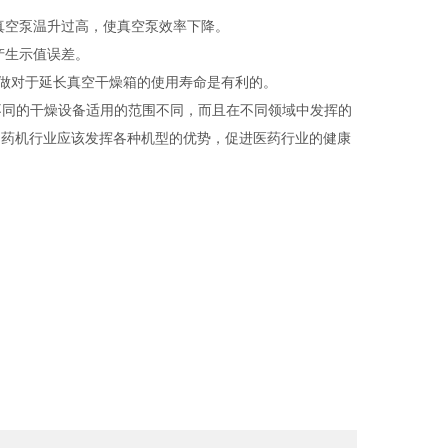
真空泵温升过高，使真空泵效率下降。
产生示值误差。
做对于延长真空干燥箱的使用寿命是有利的。
不同的干燥设备适用的范围不同，而且在不同领域中发挥的
，药机行业应该发挥各种机型的优势，促进医药行业的健康