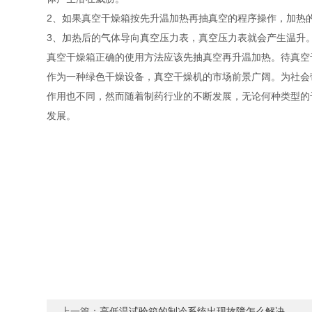
2、如果真空干燥箱按先升温加热再抽真空的程序操作，加热
3、加热后的气体导向真空压力表，真空压力表就会产生温升
真空干燥箱正确的使用方法应该先抽真空再升温加热。待真空
作为一种绿色干燥设备，真空干燥机的市场前景广阔。为社会
作用也不同，然而随着制药行业的不断发展，无论何种类型的
发展。
上一篇：
高低温试验箱的制冷系统出现故障怎么解决