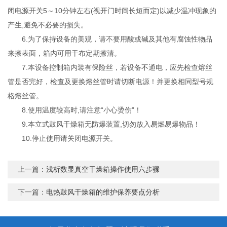
闭电源开关5～10分钟左右(视开门时间长短而定)以减少温冲现象的
产生,避免不必要的损失。
6.为了保持设备的美观，请不要用酸或碱及其他有腐蚀性物品
来擦表面，箱内可用干布定期擦清。
7.本设备控制箱内装有保险丝，若设备不通电，应先检查熔丝
管是否完好，检查及更换熔丝管时请切断电源！并更换相同型号规
格熔丝管。
8.使用温度较高时,请注意“小心烫伤”！
9.本立式鼓风干燥箱无防爆装置,切勿放入易燃易爆物品！
10.停止使用请关闭电源开关。
上一篇：
浅析数显真空干燥箱操作使用六步骤
下一篇：
电热鼓风干燥箱的维护保养要点分析