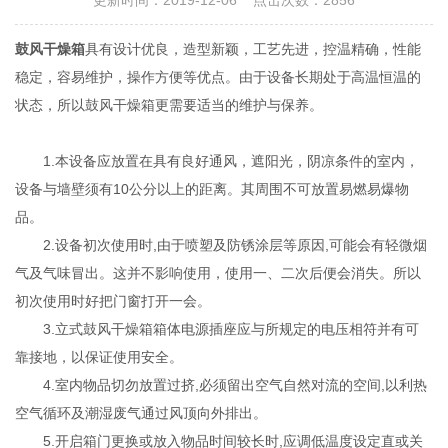
更新时间：2019-12-06 点击次数：2856
鼓风干燥箱
具有设计优良，造型新颖，工艺先进，控温精确，性能
稳定，容易维护，操作方便等优点。由于设备长期处于高温恒温的
状态，所以鼓风干燥箱更需要适当的维护与保养。
1.本设备应放置在具有良好通风，遮阳光，阴凉条件的室内，
设备与墙壁须有10公分以上的距离。其周围不可放置易燃易爆物
品。
2.设备初次使用时,由于喷塑及防锈涂层等原因,可能会有轻微烟
气及气味冒出。这并不影响使用，使用一、二次后便会消失。所以
初次使用时好把门窗打开一会。
3.立式鼓风干燥箱箱体电源插座应与所规定的电压相符并有可
靠接地，以保证使用安全。
4.室内物品切勿放置过挤,必须留出空气自然对流的空间,以利热
空气循环及潮湿废气通过风顶向外排出。
5.开启箱门更换或放入物品时间较长时,应调低温度设定直或关