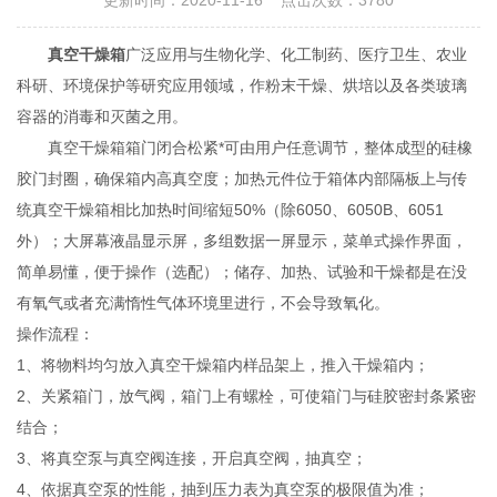
更新时间：2020-11-16 点击次数：3780
真空干燥箱
广泛应用与生物化学、化工制药、医疗卫生、农业
科研、环境保护等研究应用领域，作粉末干燥、烘培以及各类玻璃
容器的消毒和灭菌之用。
真空干燥箱箱门闭合松紧*可由用户任意调节，整体成型的硅橡
胶门封圈，确保箱内高真空度；加热元件位于箱体内部隔板上与传
统真空干燥箱相比加热时间缩短50%（除6050、6050B、6051
外）；大屏幕液晶显示屏，多组数据一屏显示，菜单式操作界面，
简单易懂，便于操作（选配）；储存、加热、试验和干燥都是在没
有氧气或者充满惰性气体环境里进行，不会导致氧化。
操作流程：
1、将物料均匀放入真空干燥箱内样品架上，推入干燥箱内；
2、关紧箱门，放气阀，箱门上有螺栓，可使箱门与硅胶密封条紧密
结合；
3、将真空泵与真空阀连接，开启真空阀，抽真空；
4、依据真空泵的性能，抽到压力表为真空泵的极限值为准；