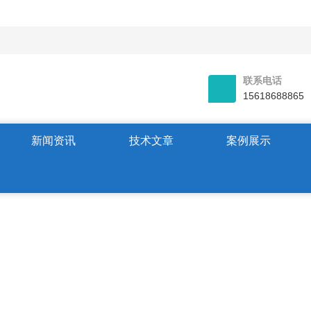
联系电话
15618688865
新闻资讯
技术文章
案例展示