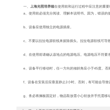
一、
上海光照培养箱
在使用前和运行过程中应注意的重要
a、使用前必须充分阅读、理解本说明书。因为，错误的使
b、设备应使用独立的电源插座。
c、不要以拉扯电源软线来拔除插头。拉扯电源软线可导致
d、在使用前请确认该地点的电源电压。电源电压不符要求
e、设备平行移动时，任一方向的倾斜角应小于45度。否
f、设备在安装后应垂直静止2小时。否则，有可能会导致
g、务必将搁板固定好，物品取放需小心轻放并手托需移动