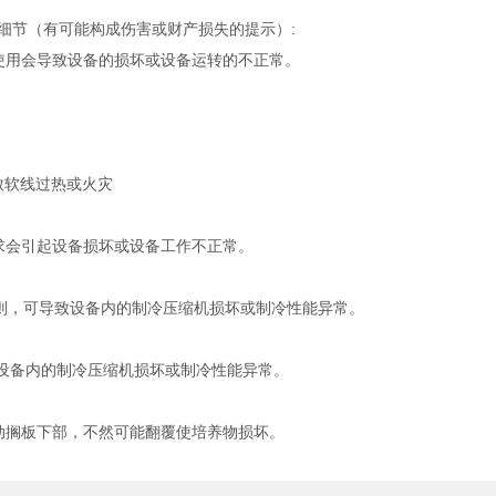
细节（有可能构成伤害或财产损失的提示）:
用会导致设备的损坏或设备运转的不正常。
软线过热或火灾
会引起设备损坏或设备工作不正常。
则，可导致设备内的制冷压缩机损坏或制冷性能异常。
设备内的制冷压缩机损坏或制冷性能异常。
搁板下部，不然可能翻覆使培养物损坏。