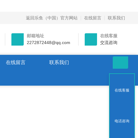
返回乐鱼（中国）官方网站
在线留言
联系我们
邮箱地址
在线客服
2272872448@qq.com
交流咨询
在线留言
联系我们
在线客服
电话咨询