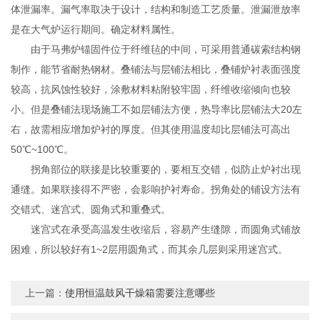
体泄漏率。漏气率取决于设计，结构和制造工艺质量。泄漏泄放率
是在大气炉运行期间。确定材料属性。
由于马弗炉锚固件位于纤维毡的中间，可采用普通碳索结构钢
制作，能节省耐热钢材。叠铺法与层铺法相比，叠铺炉衬表面强度
较高，抗风蚀性较好，涂敷材料粘附较牢固，纤维收缩倾向也较
小。但是叠铺法现场施工不如层铺法方便，热导率比层铺法大20左
右，故需相应增加炉衬的厚度。但其使用温度却比层铺法可高出
50℃~100℃。
拐角部位的联接是比较重要的，要相互交错，似防止炉衬出现
通缝。如果联接得不严密，会影响护衬寿命。拐角处的铺设方法有
交错式、迷宫式、圆角式和重叠式。
迷宫式在承受高温发生收缩后，容易产生缝隙，而圆角式铺放
困难，所以较好有1~2层用圆角式，而其余几层则采用迷宫式。
上一篇：
使用恒温鼓风干燥箱需要注意哪些