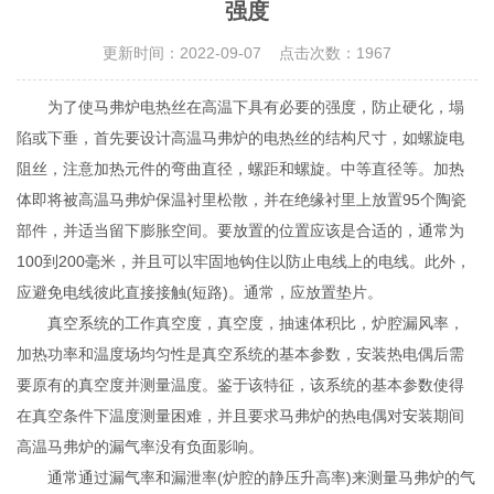
强度
更新时间：2022-09-07 点击次数：1967
为了使马弗炉电热丝在高温下具有必要的强度，防止硬化，塌
陷或下垂，首先要设计高温马弗炉的电热丝的结构尺寸，如螺旋电
阻丝，注意加热元件的弯曲直径，螺距和螺旋。中等直径等。加热
体即将被高温马弗炉保温衬里松散，并在绝缘衬里上放置95个陶瓷
部件，并适当留下膨胀空间。要放置的位置应该是合适的，通常为
100到200毫米，并且可以牢固地钩住以防止电线上的电线。此外，
应避免电线彼此直接接触(短路)。通常，应放置垫片。
真空系统的工作真空度，真空度，抽速体积比，炉腔漏风率，
加热功率和温度场均匀性是真空系统的基本参数，安装热电偶后需
要原有的真空度并测量温度。鉴于该特征，该系统的基本参数使得
在真空条件下温度测量困难，并且要求马弗炉的热电偶对安装期间
高温马弗炉的漏气率没有负面影响。
通常通过漏气率和漏泄率(炉腔的静压升高率)来测量马弗炉的气