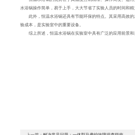
水浴锅操作简单，易于上手，大大节省了实验人员的时间和精
此外，恒温水浴锅还具有节能环保的特点。其采用高效的加
验成本，是实验室中的重要设备。
综上所述，恒温水浴锅在实验室中具有广泛的应用前景和显
上一篇：
解决常见问题：一体型马弗炉故障排查指南