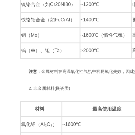
镍铬合金（如Cr20Ni80）
~1200℃
铁铬铝合金（如FeCrAl）
~1400℃
钼（Mo）
~1600℃（惰性气氛）
钨（W）、钽（Ta）
>2000℃
注意
：金属材料在高温氧化性气氛中容易氧化失效，因此
2. 非金属材料(陶瓷类)
材料
最高使用温度
氧化铝（Al₂O₃）
~1600℃