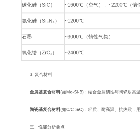
碳化硅（SiC）
~1600℃（空气），~2200℃（
氮化硅（Si₃N₄）
~1200℃
石墨
~3000℃（惰性气氛）
氧化锆（ZrO₂）
~2400℃
3. 复合材料
金属基复合材料
(如Mo-Si-B)：结合金属韧性与陶瓷耐
陶瓷基复合材料
(如C/C-SiC)：轻质、耐高温、抗热震
三、性能分析要点