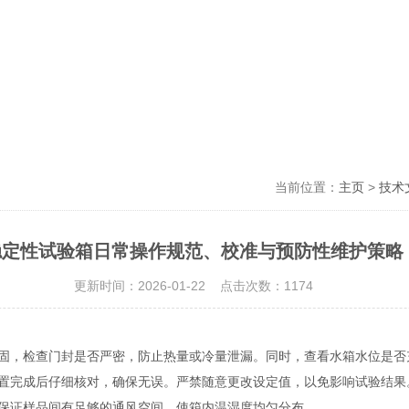
当前位置：
主页
>
技术
稳定性试验箱日常操作规范、校准与预防性维护策略
更新时间：2026-01-22 点击次数：1174
，检查门封是否严密，防止热量或冷量泄漏。同时，查看水箱水位是否
完成后仔细核对，确保无误。严禁随意更改设定值，以免影响试验结果
证样品间有足够的通风空间，使箱内温湿度均匀分布。