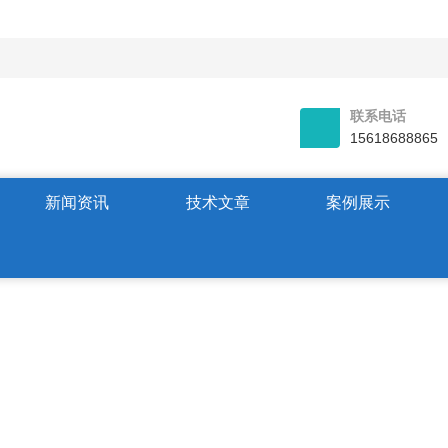
联系电话
15618688865
新闻资讯
技术文章
案例展示