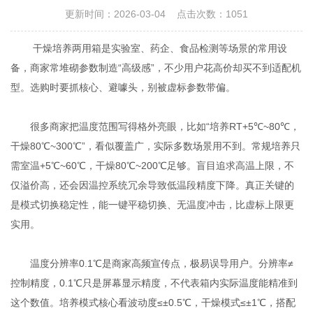
更新时间：2026-03-04 点击次数：1051
干燥培养两用箱是实验室、药企、食品检测等场景的常用设
备，商家常堆砌参数制造“高级感”，不少用户花高价却买不到适配机
型。选购时要抓核心、避噱头，别被虚标参数带偏。
很多商家把温度范围写得格外亮眼，比如“培养RT+5℃~80℃，
干燥80℃~300℃”，看似覆盖广，实际多数场景用不到。常规培养只
需室温+5℃~60℃，干燥80℃~200℃足够。盲目追求高温上限，不
仅溢价高，还会因温控系统冗余导致低温段精度下降。真正关键的
是模式切换稳定性，能一键平稳切换、无温度冲击，比虚标上限更
实用。
温度分辨率0.1℃是商家高频宣传点，极易误导用户。分辨率≠
控制精度，0.1℃只是屏幕显示精度，不代表箱内实际温度能精准到
这个数值。培养模式核心看波动度≤±0.5℃，干燥模式≤±1℃，搭配