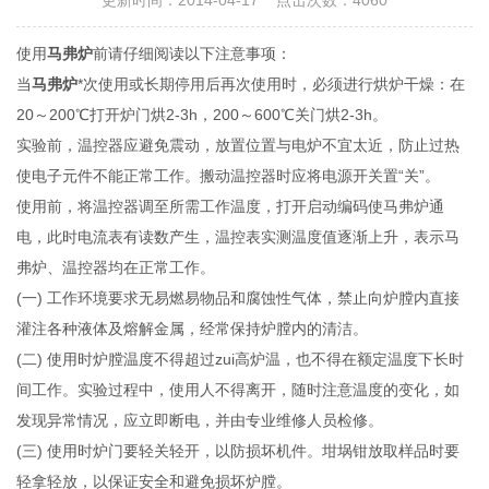
更新时间：2014-04-17 点击次数：4060
使用
马弗炉
前请仔细阅读以下注意事项：
当
马弗炉
*次使用或长期停用后再次使用时，必须进行烘炉干燥：在
20～200℃打开炉门烘2-3h，200～600℃关门烘2-3h。
实验前，温控器应避免震动，放置位置与电炉不宜太近，防止过热
使电子元件不能正常工作。搬动温控器时应将电源开关置“关”。
使用前，将温控器调至所需工作温度，打开启动编码使马弗炉通
电，此时电流表有读数产生，温控表实测温度值逐渐上升，表示马
弗炉、温控器均在正常工作。
(一) 工作环境要求无易燃易物品和腐蚀性气体，禁止向炉膛内直接
灌注各种液体及熔解金属，经常保持炉膛内的清洁。
(二) 使用时炉膛温度不得超过zui高炉温，也不得在额定温度下长时
间工作。实验过程中，使用人不得离开，随时注意温度的变化，如
发现异常情况，应立即断电，并由专业维修人员检修。
(三) 使用时炉门要轻关轻开，以防损坏机件。坩埚钳放取样品时要
轻拿轻放，以保证安全和避免损坏炉膛。