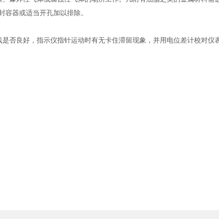
好密封容器或适当开孔加以排除。
线是否良好，指示仪指针运动时有无卡住滞留现象，并用电位差计校对仪