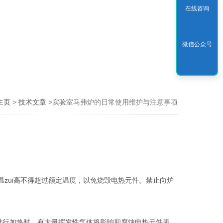
在线咨询
微信公众号
主页
>
技术文章
>实验室马弗炉的日常使用维护与注意事项
温zui高不得超过额定温度，以免烧毁电热元件。禁止向炉
进行加热时，有大量挥发性气体将影响和腐蚀电热元件表