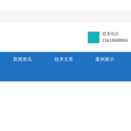
联系电话
15618688865
新闻资讯
技术文章
案例展示