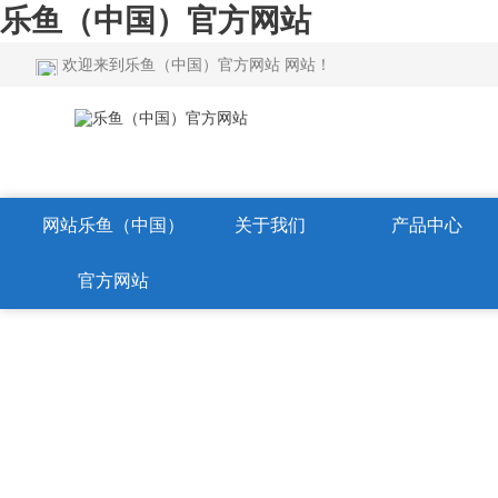
乐鱼（中国）官方网站
欢迎来到乐鱼（中国）官方网站 网站！
网站乐鱼（中国）
关于我们
产品中心
官方网站