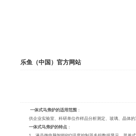
乐鱼（中国）官方网站
一体式马弗炉的适用范围
：
供企业实验室、科研单位作样品分析测定、玻璃、晶体的退
一体式马弗炉的特点
：
1、液晶微电脑智能PID温度控制器多组数据显示，菜单式