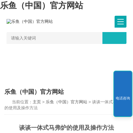
乐鱼（中国）官方网站
乐鱼（中国）官方网站
电话咨询
当前位置：
主页
>
乐鱼（中国）官方网站
> 谈谈一体式马弗炉
的使用及操作方法
谈谈一体式马弗炉的使用及操作方法