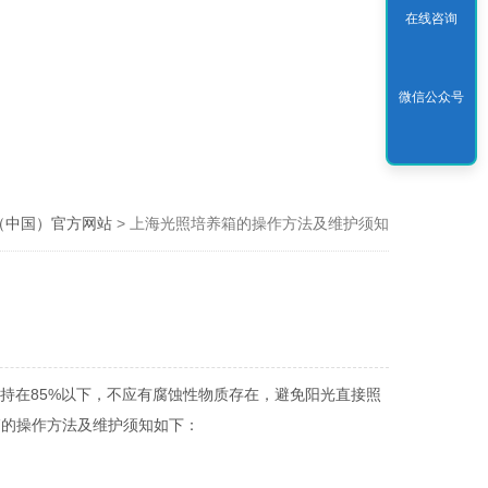
在线咨询
微信公众号
（中国）官方网站
> 上海光照培养箱的操作方法及维护须知
保持在85%以下，不应有腐蚀性物质存在，避免阳光直接照
箱的操作方法及维护须知如下：