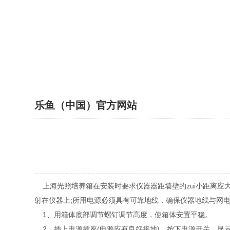
乐鱼（中国）官方网站
上海光照培养箱在安装时要求仪器器距墙壁的zui小距离应大
射在仪器上;所用电源必须具有可靠地线，确保仪器地线与网
1、用箱体底部调节螺钉调节高度，使箱体安置平稳。
2、插上电源插座(电源应有良好接地)，按下电源开关，显