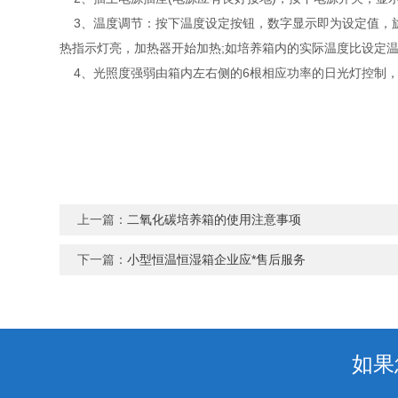
3、温度调节：按下温度设定按钮，数字显示即为设定值，
热指示灯亮，加热器开始加热;如培养箱内的实际温度比设定
4、光照度强弱由箱内左右侧的6根相应功率的日光灯控制，
上一篇：
二氧化碳培养箱的使用注意事项
下一篇：
小型恒温恒湿箱企业应*售后服务
如果