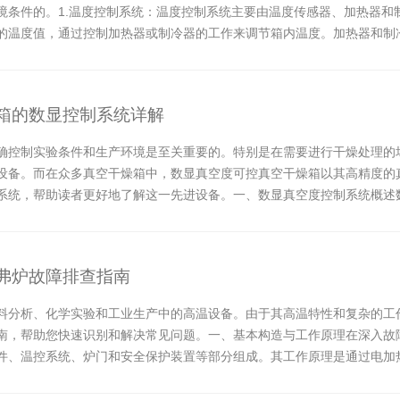
境条件的。1.温度控制系统：温度控制系统主要由温度传感器、加热器和
的温度值，通过控制加热器或制冷器的工作来调节箱内温度。加热器和制
箱内温度。这样，...
箱的数显控制系统详解
确控制实验条件和生产环境是至关重要的。特别是在需要进行干燥处理的
设备。而在众多真空干燥箱中，数显真空度可控真空干燥箱以其高精度的
系统，帮助读者更好地了解这一先进设备。一、数显真空度控制系统概述
控制算法，实现了对...
弗炉故障排查指南
料分析、化学实验和工业生产中的高温设备。由于其高温特性和复杂的工
南，帮助您快速识别和解决常见问题。一、基本构造与工作原理在深入故
件、温控系统、炉门和安全保护装置等部分组成。其工作原理是通过电加
电源：首先确认...