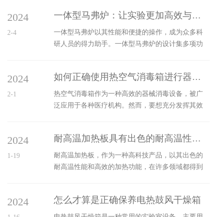
保护效果。数显真空干燥箱的核心优势在于其数字
能会遇到各种故障。以下是一些常见的故障及其解
化显示和控制功能。通过数字显示屏，用户可以直
一体型马弗炉：让实验更加高效与便捷
2024
决方法：1.温度异常：如果发现消毒箱内的温度无法
观地了解干燥过程中的温度、湿度、真空度等...
达到设定值或温度波动过大，可能是由于温度传感
一体型马弗炉以其性能和便捷的操作，成为众多科
2-4
器损坏、控制系统故障或是加热元件出现问题。解
研人员的得力助手。一体型马弗炉的设计集多项功
决方法是检查传感器是否连接良好，校准或更换损
能于一体，简化了传统马弗炉复杂的结构。例如，
坏的传感器，检查控制板及加热元件是否正常工
它将温度控制系统、加热元件和炉体结合成一个紧
作，必要时进行维修或更换。2.门封不严：门封不严
如何正确使用热空气消毒箱进行器械消毒
2024
凑的单元，这不仅节省了实验室空间，还降低了设
会导致热量泄漏，影响灭菌效果。...
备间的连接故障率。如同蜜蜂的蜂巢一般，每一部
热空气消毒箱作为一种高效的器械消毒设备，被广
2-1
分都紧密相连，共同维持着整个系统的高效运转。
泛应用于各种医疗机构。然而，要想充分发挥其效
在温度控制方面，通常配备有先进的PID控制器，这
用，正确的使用方法是不可少的。本文将详细介绍
种控制器能够实时监测并调整炉内温度，确保温度
如何正确使用热空气消毒箱进行器械消毒。一、准
的稳定性。正如蜘蛛织网一样精细，PID控制器能够
耐高温加热板具有出色的耐高温性能和高效的加热功能
2024
备工作在使用之前，需要做好充分的准备工作。首
在温度即将偏离设定值时迅速作出反...
先，要确保消毒箱的清洁，避免灰尘和杂物影响消
耐高温加热板，作为一种高科技产品，以其出色的
1-19
毒效果。其次，检查电源和控制系统是否正常，确
耐高温性能和高效的加热功能，在许多领域都得到
保设备能够正常运行。此外，对于需要消毒的器
了广泛的应用。它集成了材料科学、热学、电子学
械，要按照材质、形状和大小进行分类，以便选择
等多学科的知识，是科技与工艺的完美结合。耐高
合适的消毒时间和温度。二、正确放置器械将需要
怎么才算是正确保养电热鼓风干燥箱
2024
温加热板的核心是它的加热元件和材料。通常，加
消毒的器械放入消毒箱时，需要注意以下几点。...
热元件采用耐高温的合金材料制成，如镍、铬、钨
电热鼓风干燥箱是一种常用的实验室设备，主要用