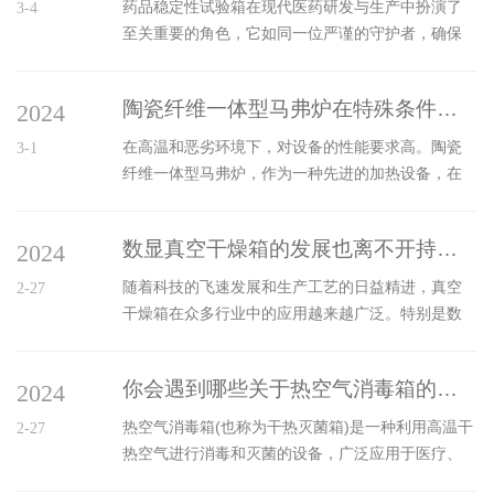
药品稳定性试验箱在现代医药研发与生产中扮演了
3-4
至关重要的角色，它如同一位严谨的守护者，确保
药物在各种环境条件下保持其应有的效能。药品稳
定性试验箱是一种专门用于模拟不同存储条件对药
陶瓷纤维一体型马弗炉在特殊条件下的表现
2024
品影响的设备。它可以精确控制温度、湿度、光照
等环境因素，从而为药品提供一个标准化的测试平
在高温和恶劣环境下，对设备的性能要求高。陶瓷
3-1
台。通过这些设备的使用，研究人员能够预测药品
纤维一体型马弗炉，作为一种先进的加热设备，在
在真实世界中的表现，评估其在特定条件下的有效
特殊条件下展现出其*性。本文将深入探讨其在特殊
期限。例如，一些药物可能在高温或高湿环境下分
条件下的表现。陶瓷纤维一体型马弗炉是一种高
解失效，而另一些则可能对光线敏感。药品稳定性
数显真空干燥箱的发展也离不开持续的技术创新
2024
效、节能的加热设备，广泛应用于材料科学、化
试验箱能够模拟这些特殊条件，帮助研究人员...
学、物理等领域。它采用先进的陶瓷纤维材料，具
随着科技的飞速发展和生产工艺的日益精进，真空
2-27
有优良的热稳定性和耐高温性能。同时，一体型设
干燥箱在众多行业中的应用越来越广泛。特别是数
计使其结构紧凑，方便使用和维护。它在特殊条件
显真空干燥箱，凭借其数字化显示、精确控制、高
下的表现1.高温稳定性在高温环境下，展现出优异的
效节能等优点，受到了广大用户的青睐。数显真空
高温稳定性。其陶瓷纤维材料能够承受高达1600℃
你会遇到哪些关于热空气消毒箱的故障问题
2024
干燥箱采用了先进的真空技术和加热系统，通过抽
的高温，确保设备在特殊温度下仍能正...
真空的方式，将物料中的水分迅速蒸发，从而达到
热空气消毒箱(也称为干热灭菌箱)是一种利用高温干
2-27
快速、高效的干燥效果。与传统的干燥设备相比，
热空气进行消毒和灭菌的设备，广泛应用于医疗、
数显真空干燥箱具有更高的干燥效率和更好的物料
实验室和制药行业。然而，在频繁使用过程中，可