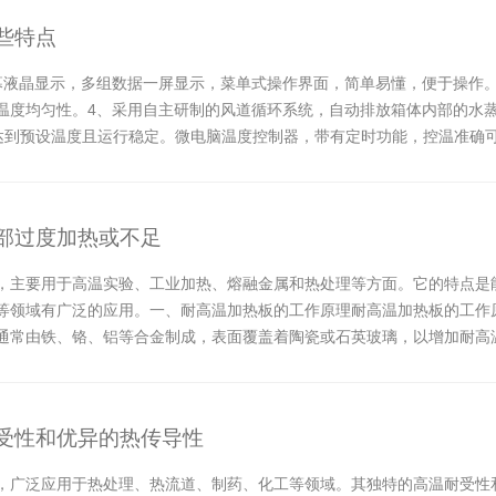
些特点
幕液晶显示，多组数据一屏显示，菜单式操作界面，简单易懂，便于操作。
温度均匀性。4、采用自主研制的风道循环系统，自动排放箱体内部的水
速达到预设温度且运行稳定。微电脑温度控制器，带有定时功能，控温准确
壁与...
部过度加热或不足
，主要用于高温实验、工业加热、熔融金属和热处理等方面。它的特点是
等领域有广泛的应用。一、耐高温加热板的工作原理耐高温加热板的工作
通常由铁、铬、铝等合金制成，表面覆盖着陶瓷或石英玻璃，以增加耐高温
到所需的加热温...
受性和优异的热传导性
，广泛应用于热处理、热流道、制药、化工等领域。其独特的高温耐受性