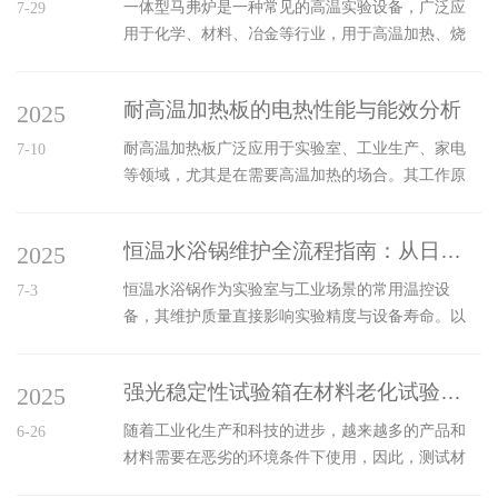
一体型马弗炉是一种常见的高温实验设备，广泛应
7-29
用于化学、材料、冶金等行业，用于高温加热、烧
结、熔融、焚烧等实验操作。尽管在使用过程中稳
定性较好，但由于长期高温工作，仍然可能出现一
耐高温加热板的电热性能与能效分析
2025
些故障。了解一体型马弗炉的常见故障及其维修技
巧，对于延长设备寿命、提高工作效率至关重要。
耐高温加热板广泛应用于实验室、工业生产、家电
7-10
一、常见故障及原因分析1、加热不均匀故障现象：
等领域，尤其是在需要高温加热的场合。其工作原
加热过程中，炉内温度出现不均匀现象，可能导致
理是利用电流通过加热元件时产生的热量，达到加
实验结果不准确或无法完成加热过程。原因分析：
热物体的目的。随着科技进步，其材料和技术不断
加热不均匀的原因通常与加热元件、温控系统、炉
恒温水浴锅维护全流程指南：从日常清洁到深度保养
2025
发展，以提高其电热性能和能效。一、电热性能1、
体内壁积尘等因素有关。长期使用后，加热...
加热效率：耐高温加热板的电热性能主要与其加热
恒温水浴锅作为实验室与工业场景的常用温控设
7-3
效率相关。加热效率反映了电能转化为热能的能
备，其维护质量直接影响实验精度与设备寿命。以
力。加热元件的材料、表面设计及其与加热目标的
下从日常使用、定期保养到故障排查三方面，提供
接触方式都会影响加热效率。高质量的通常采用高
系统化维护方案。一、日常使用维护水位管理每日
电阻材料，能够在较短时间内达到高温状态，从而
强光稳定性试验箱在材料老化试验中的应用
2025
使用前检查水位，确保液面覆盖加热管至少2cm，避
提高加热效率。2、加热稳定性：加热稳定性...
免干烧导致元件损坏。添加蒸馏水或去离子水，减
随着工业化生产和科技的进步，越来越多的产品和
6-26
少水垢生成。实验结束后，若长期停用，需排空水
材料需要在恶劣的环境条件下使用，因此，测试材
箱并晾干，防止滋生细菌或腐蚀内胆。清洁与防污
料在长时间暴露于强光环境下的老化过程是确保产