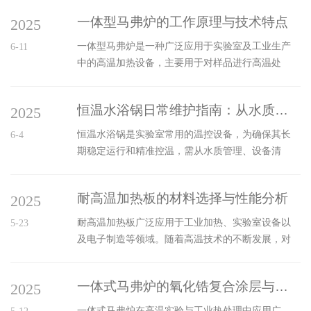
染每次实验后，用软布擦拭锅体表面水渍，防止腐
品质量和可靠性的关键环节。强光稳定性试验箱正
蚀。若接触化学试剂，需立即用中性清洁剂清洗，
一体型马弗炉的工作原理与技术特点
2025
是为了模拟自然环境中的强光照射和紫外线辐射等
避免残留腐蚀金属部件。定期清理水箱内壁...
因素，从而对材料的老化特性进行测试和评估。强
一体型马弗炉是一种广泛应用于实验室及工业生产
6-11
光稳定性试验箱在材料老化试验中的应用，主要包
中的高温加热设备，主要用于对样品进行高温处
括以下几个方面：（1）塑料和橡胶材料的老化测试
理、烧结、退火、化学分析及其他热处理操作。其
塑料和橡胶材料在户外使用时，常常会受到紫外
工作原理和技术特点直接决定了其在不同领域中的
线、温度变化、湿气等环境因素的影响，导致其物
恒温水浴锅日常维护指南：从水质管理到传感器校准的全面攻略
2025
应用效率和准确性。一、工作原理一体型马弗炉的
理性能逐渐下降。它能够模拟这些环境因素，...
工作原理基于电加热原理。它的核心部件是加热元
恒温水浴锅是实验室常用的温控设备，为确保其长
6-4
件、温控系统和炉膛。其工作过程如下：1、电加热
期稳定运行和精准控温，需从水质管理、设备清
原理：通常采用电阻丝或石英管作为加热元件，通
洁、传感器校准等方面进行全面维护。水质管理水
电后产生热量，并通过炉膛内的空气或通过炉膛壁
质对恒温水浴锅的性能影响显著。建议使用蒸馏水
传递给被加热的物料。电加热方式使得加热迅速、
耐高温加热板的材料选择与性能分析
2025
或去离子水，这类水杂质含量低，可有效减少水垢
温控精准，且具备较高的温度均匀性。2、温...
沉积。若使用自来水，其中的钙、镁离子会在加热
耐高温加热板广泛应用于工业加热、实验室设备以
5-23
过程中形成水垢，附着在加热管和锅体内壁，降低
及电子制造等领域。随着高温技术的不断发展，对
加热效率，甚至引发故障。一般每1-2个月需更换一
材料要求也越来越高，特别是在耐温性能、稳定性
次水，若水质较差或使用频率高，应缩短更换周
以及热传导效率等方面。因此，选择合适的材料至
期。同时，每次使用后，若锅内残留实验物质，需
一体式马弗炉的氧化锆复合涂层与梯度保温结构
2025
关重要，本文将从材料选择和性能分析两方面进行
及时清理，防止其污染水质。设备清洁定期清...
探讨。一、材料选择耐高温加热板的材料通常需要
一体式马弗炉在高温实验与工业热处理中应用广