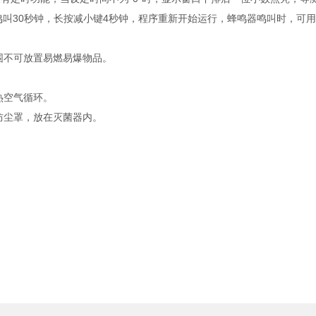
器鸣叫30秒钟，长按减小键4秒钟，程序重新开始运行，蜂鸣器鸣叫时，可
其周围不可放置易燃易爆物品。
热空气循环。
防尘罩，放在灭菌器内。