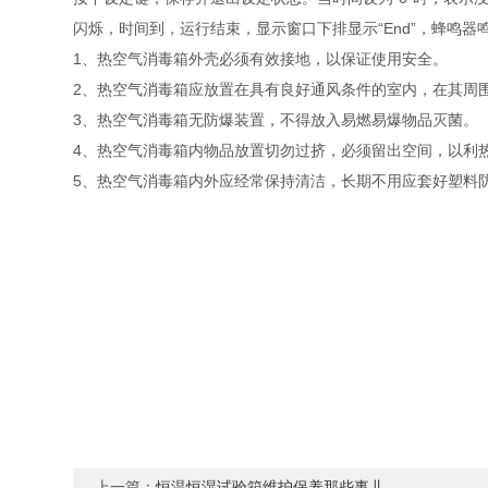
闪烁，时间到，运行结束，显示窗口下排显示“End”，蜂鸣
1、热空气消毒箱外壳必须有效接地，以保证使用安全。
2、热空气消毒箱应放置在具有良好通风条件的室内，在
3、热空气消毒箱无防爆装置，不得放入易燃易爆物品灭菌。
4、热空气消毒箱内物品放置切勿过挤，必须留出空间，以利
5、热空气消毒箱内外应经常保持清洁，长期不用应套好塑料
上一篇：
恒温恒湿试验箱维护保养那些事儿