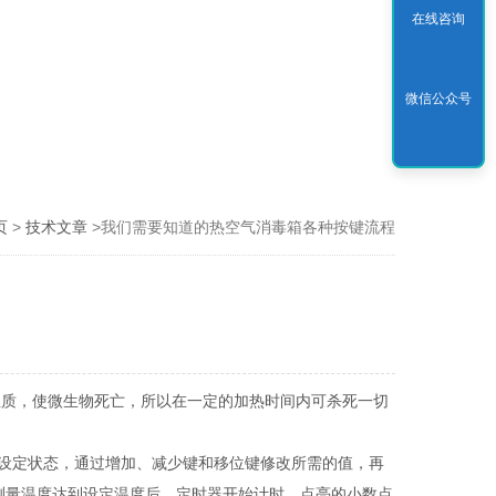
在线咨询
微信公众号
页
>
技术文章
>我们需要知道的热空气消毒箱各种按键流程
生质，使微生物死亡，所以在一定的加热时间内可杀死一切
设定状态，通过增加、减少键和移位键修改所需的值，再
等测量温度达到设定温度后，定时器开始计时，点亮的小数点