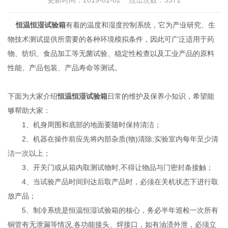
更新时间：2019-01-02 点击次数：3371
恒温恒湿
试验
箱
有着的温度和湿度控制系统，它为产业研究、生
物技术测试提供所需要的各种环境模拟条件，因此可广泛适用于药
物、纺织、食品加工等无菌试验、稳定性检查以及工业产品的原料
性能、产品包装、产品寿命等测试。
下面为大家介绍
恒温恒湿试验箱
日常的维护及保养小知识，希望能
够帮助大家：
1、机身周围和底部的地面要随时保持清洁；
2、机器在操作前应先将内部杂质(物)清除;实验室内每年至少清
洁一次以上；
3、开关门或从箱内取测试物时,不得让物品与门密封条接触；
4、当试验产品时间到达后取产品时，必须在关机状态下进行取
放产品；
5、制冷系统是恒温恒湿试验箱的核心，务必半年巡检一次所有
铜管有无泄漏等情况,各功能接头、焊接口，如有油渍外泄，必须立