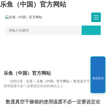
乐鱼（中国）官方网站
乐鱼（中国）官方网站
电话咨询
当前位置：
主页
>
乐鱼（中国）官方网站
> 数显真空干燥箱的
使用温度不必一定要设定在水的沸点之上
数显真空干燥箱的使用温度不必一定要设定在