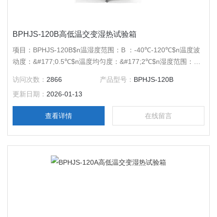
BPHJS-120B高低温交变湿热试验箱
项目：BPHJS-120B$n温湿度范围：B ：-40℃-120℃$n温度波
动度：&#177;0.5℃$n温度均匀度：&#177;2℃$n湿度范围：30-
95%RH$n湿度波动度：&#177;3%RH$n压缩机：*压缩机$n内
访问次数：
2866
产品型号：
BPHJS-120B
胆尺寸（mm）：500*400*600$n外胆尺寸（mm）：
更新日期：
2026-01-13
700*1040*1750$n电源电压：AC380V 50Hz
查看详情
在线留言