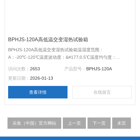
BPHJS-120A高低温交变湿热试验箱
BPHJS-120A高低温交变湿热试验箱温湿度范围：
A：-20℃-120℃温度波动度：&#177;0.5℃温度均匀度：
&#177;2℃湿度范围：30-95%RH湿度波动度：&#177;3%RH压
访问次数：
2653
产品型号：
BPHJS-120A
缩机：*压缩机内胆尺寸（mm）：500*400*600外胆尺寸
更新日期：
2026-01-13
（mm）：700*1040*1750电源电压：AC220V 50Hz
查看详情
在线留言
乐鱼（中国）官方网站
上一页
下一页
末页