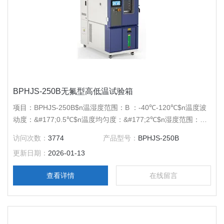
BPHJS-250B无氟型高低温试验箱
项目：BPHJS-250B$n温湿度范围：B ：-40℃-120℃$n温度波
动度：&#177;0.5℃$n温度均匀度：&#177;2℃$n湿度范围：30-
95%RH$n湿度波动度：&#177;3%RH$n压缩机：*压缩机$n内
访问次数：
3774
产品型号：
BPHJS-250B
胆尺寸（mm）：600*600*700$n外胆尺寸（mm）：
更新日期：
2026-01-13
700*1160*1850$n电源电压：AC380V 50Hz
查看详情
在线留言