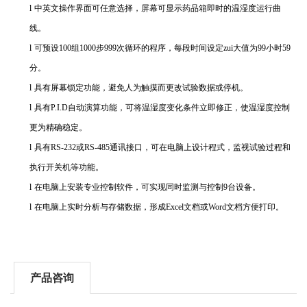
l
中英文操作界面可任意选择，屏幕可显示药品箱即时的温湿度运行曲
线。
l
可预设
100
组
1000
步
999
次循环的程序，每段时间设定zui大值为
99
小时
59
分。
l
具有屏幕锁定功能，避免人为触摸而更改试验数据或停机。
l
具有
P.I.D
自动演算功能，可将温湿度变化条件立即修正，使温湿度控制
更为精确稳定。
l
具有
RS-232
或
RS-485
通讯接口，可在电脑上设计程式，监视试验过程和
执行开关机等功能。
l
在电脑上安装专业控制软件，可实现同时监测与控制
9
台设备。
l
在电脑上实时分析与存储数据，形成
Excel
文档或
Word
文档方便打印。
产品咨询