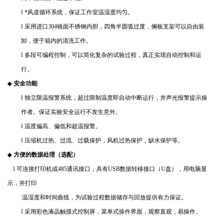
l
*风道循环系统，保证工作室温湿度均匀。
l
采用进口
304
镜面不锈钢内胆，四角半圆弧过度，搁板支架可以自由装
卸，便于箱内的清洗工作。
l
多段可编程控制，可以简化复杂的试验过程，真正实现自动控制和运
行。
◆
安全功能
l
独立限温报警系统，超过限制温度即自动中断运行，并声光报警提示操
作者。保证实验安全运行不发生意外。
l
温度偏高、偏低和超温报警。
l
压缩机过热、过流、过载保护，风机过热保护，缺水保护等。
◆
方便的数据处理（选配）
l
可连接打印机或
485
通讯接口，具有
USB
数据转移接口（
U
盘），用电脑显
示，并打印
温湿度和时间曲线，为试验过程数据储存与回放提供有力保证。
l
采用彩色液晶触摸式控制屏，菜单式操作界面，观察直观，易操作。