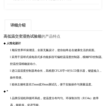
详细介绍
高低温交变湿热试验箱
的产品特点
◆
人性化设计
l
顺应世界环保潮流，全新无氟设计，使你始终走在健康生活的前面。
l
采用干湿球式或电容式多功能多段可编程温湿度控制器，模糊
PID
控制器
,
控温控湿精确波动小。
l
进口温湿度控制器寿命长，高精度
CFL20
字
×
6
行
LCD
显示器，键盘输入，
操作简便。
l
箱体左侧有直径
25mm
或
50mm
测试孔，便于实验操作与测量温度。
◆
*
l
品牌压缩机和循环风机，使温度分布均匀。环保制冷剂（
R134a
）效率
高，能耗低，促进节能。