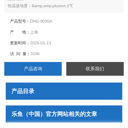
恒温波动度：&amp;amp;plusmn;1℃
温度分辨率：0.1℃
输出功率：850W
产品型号：
DHG-9030A
工作室尺寸：340*330*320
产 地：
上海
外形尺寸：625*540*500
公称容积：30L
更新时间：
2026-01-13
载物托架（标配）：2块
访 问 量：
3186
定时范围：1-9999分钟
产品咨询
联系我们
产品目录
乐鱼（中国）官方网站相关的文章