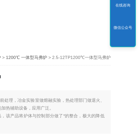
在线咨询
微信公众号
炉
>
1200℃ 一体型马弗炉
> 2.5-12TP1200℃一体型马弗炉
炉
法前处理，冶金实验室做熔融实验，热处理部门做退火、
的加热辅助设备，应用广泛。
品，该产品将炉体与控制部分做了*的整合，极大的降低