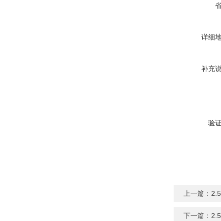
详细
补充
验
上一篇：
2.
下一篇：
2.