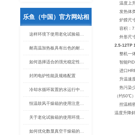
温度上升时间
发热体类
乐鱼（中国）官方网站相
炉膛尺寸：3
容积：7.
关的文章
这样环境下使用老化试验箱的效果更好
外形尺寸：5
2.5-12T
耐高温加热板具有出色的耐高温性能和高效的加热功能
整机一体
如何选择适合的强光稳定性试验箱？
智能PI
进口HR
封闭电炉性能及规格配置
升温速度快
热污染少，
冷却水循环装置的水运行中易产生的问题
（约50℃
恒温鼓风干燥箱的使用注意事项
控温精密
温度升降
关于老化试验箱的使用环境有什么要求吗？
如何优化数显真空干燥箱的操作流程