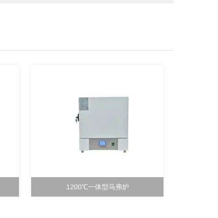
1200℃一体型马弗炉