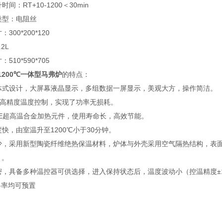
：RT+10-1200＜30min
型：电阻丝
00*200*120
2L
10*590*705
P 1200℃一体型马弗炉
的特点：
式设计，大屏幕液晶显示，多组数据一屏显示，美观大方，操作简洁。
D高精度温度控制，实现了功率无损耗。
E超高温合金加热元件，使用寿命长，高效节能。
，由室温升至1200℃小于30分钟。
采用新型陶瓷纤维绝热保温材料，炉体与外壳采用空气隔热结构，表面温
）。
，具备多种温控器可供选择，进入保持状态后，温度波动小（控温精度±1
斜率均可预置