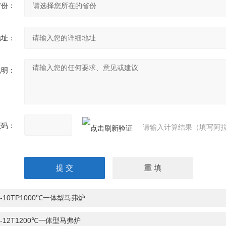
省份：
地址：
说明：
证码：
请输入计算结果（填写阿拉
5-10TP1000℃一体型马弗炉
5-12T1200℃一体型马弗炉