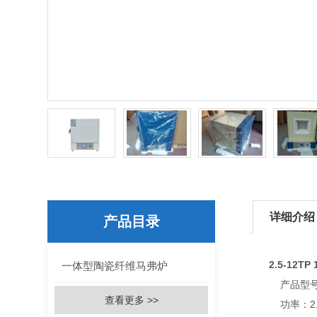
详细介绍
产品目录
2.5-12T
一体型陶瓷纤维马弗炉
产品型号：2
查看更多 >>
功率：2.