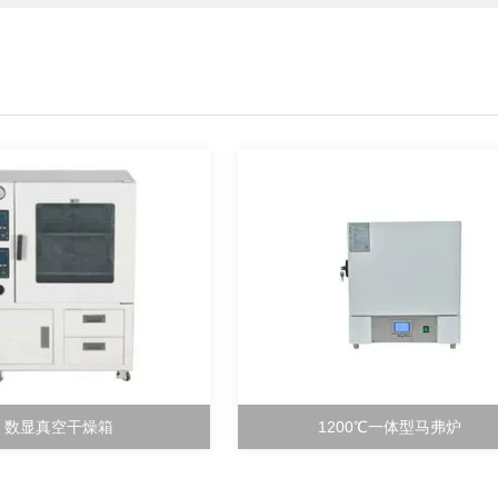
数显真空干燥箱
1200℃一体型马弗炉