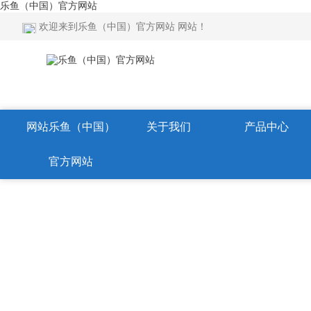
乐鱼（中国）官方网站
欢迎来到乐鱼（中国）官方网站 网站！
网站乐鱼（中国）
关于我们
产品中心
官方网站