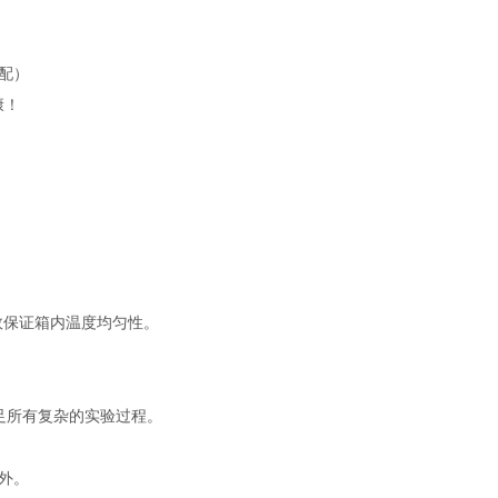
配）
康！
效保证箱内温度均匀性。
足所有复杂的实验过程。
外。