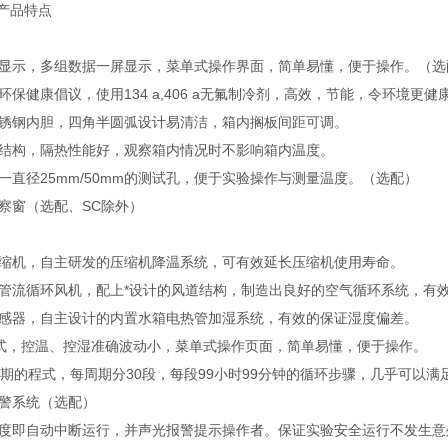
产品特点
示，多组数据一屏显示，菜单式操作界面，简单易懂，便于操作。（选
健康倡议，使用134 a,406 a无氟制冷剂，高效，节能，令环境更健
钢内胆，四角半圆弧设计易清洁，箱内搁板间距可调。
构，隔热性能好，观察箱内情况时不影响箱内温度。
径25mm/50mm的测试孔，便于实验操作与测量温度。（选配）
窗（选配、SC除外）
机，自主研发的压缩机降温系统，可有效延长压缩机使用寿命。
管流循环风机，配上*设计的风道结构，制造出良好的空气循环系统，有
器，自主设计的内置水箱电热管加湿系统，有效的保证湿度偏差。
式，控温、控湿准确波动小，菜单式操作页面，简单易懂，便于操作。
的程式，每周期分30段，每段99小时99分钟的循环步骤，几乎可以满
系统（选配）
即自动中断运行，并声光报警提示操作者。保证实验安全运行不发生意