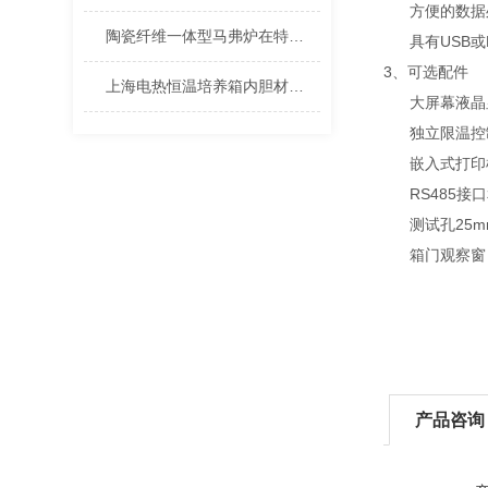
方便的数据
陶瓷纤维一体型马弗炉在特殊条件下的表现
具有USB或R
3、可选配件
上海电热恒温培养箱内胆材质特性对实验的影响分析
大屏幕液晶显示
独立限温控制器
嵌入式打印机—
RS485接口
测试孔25mm/
箱门观察窗（S
产品咨询