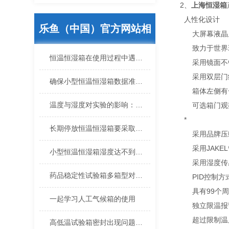
2、
上海恒湿箱
人性化设计
乐鱼（中国）官方网站相
大屏幕液晶显
致力于世界环保
关的文章
恒温恒湿箱在使用过程中遇到问题怎么解决
采用镜面不锈
采用双层门结
确保小型恒温恒湿箱数据准确可靠的日常操作规范
箱体左侧有一直
温度与湿度对实验的影响：小型恒温恒湿箱的重要性
可选箱门观察
*
长期停放恒温恒湿箱要采取保护措施
采用品牌压缩
采用JAKEL
小型恒温恒湿箱湿度达不到怎么办？
采用湿度传感
药品稳定性试验箱多箱型对药品稳定性检测的准确性
PID控制方
具有99个周期
一起学习人工气候箱的使用
独立限温报警
超过限制温度
高低温试验箱密封出现问题怎么办