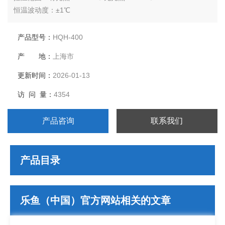
恒温波动度：±1℃
温度分辨率：0.1℃
控湿范围：50-90%RH
产品型号：
HQH-400
湿度偏差：±5-7%RH
产 地：
上海市
光照强度：0-25000Lx六级可调
输出功率：3200W
更新时间：
2026-01-13
工作室尺寸：680*550*1050
访 问 量：
4354
外形尺寸：880*780*1810
公称容积：400L
产品咨询
联系我们
载物托架（标配
产品目录
乐鱼（中国）官方网站相关的文章