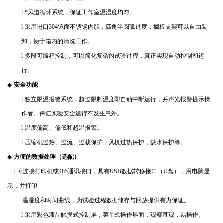
l
*风道循环系统，保证工作室温湿度均匀。
l
采用进口
304
镜面不锈钢内胆，四角半圆弧过度，搁板支架可以自由装
卸，便于箱内的清洗工作。
l
多段可编程控制，可以简化复杂的试验过程，真正实现自动控制和运
行。
◆
安全功能
l
独立限温报警系统，超过限制温度即自动中断运行，并声光报警提示操
作者。保证实验安全运行不发生意外。
l
温度偏高、偏低和超温报警。
l
压缩机过热、过流、过载保护，风机过热保护，缺水保护等。
◆
方便的数据处理（选配）
l
可连接打印机或
485
通讯接口，具有
USB
数据转移接口（
U
盘），用电脑显
示，并打印
温湿度和时间曲线，为试验过程数据储存与回放提供有力保证。
l
采用彩色液晶触摸式控制屏，菜单式操作界面，观察直观，易操作。