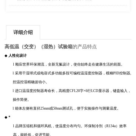
详细介绍
高低温（交变）（湿热）试验箱
的产品特点
◆
人性化设计
l
顺应世界环保潮流，全新无氟设计，使你始终走在健康生活的前面。
l
采用干湿球式或电容式多功能多段可编程温湿度控制器，模糊
PID
控制器
,
控温控湿精确波动小。
l
进口温湿度控制器寿命长，高精度
CFL20
字
×
6
行
LCD
显示器，键盘输入，
操作简便。
l
箱体左侧有直径
25mm
或
50mm
测试孔，便于实验操作与测量温度。
◆
*
l
品牌压缩机和循环风机，使温度分布均匀。环保制冷剂（
R134a
）效率
高，能耗低，促进节能。