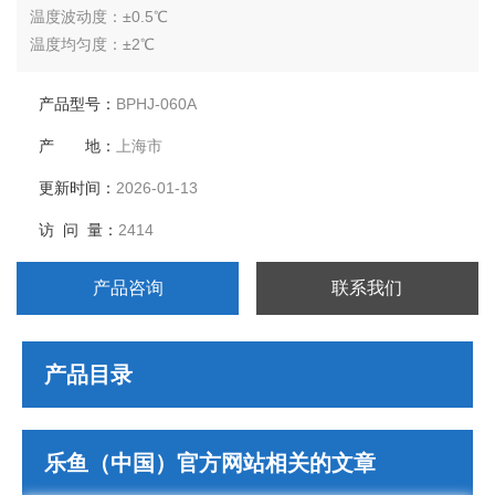
温度波动度：±0.5℃
温度均匀度：±2℃
湿度范围：无
湿度波动度：无
产品型号：
BPHJ-060A
压缩机：*压缩机
产 地：
上海市
内胆尺寸（mm）：400*380*450
外胆尺寸（mm）：650*1040*1650
更新时间：
2026-01-13
电源电压：AC220V 50Hz
访 问 量：
2414
产品咨询
联系我们
产品目录
乐鱼（中国）官方网站相关的文章