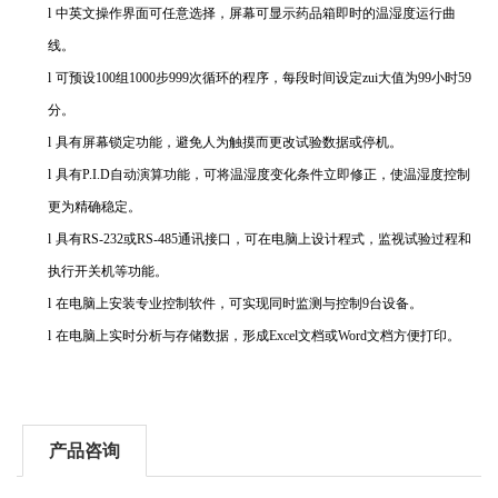
l
中英文操作界面可任意选择，屏幕可显示药品箱即时的温湿度运行曲
线。
l
可预设
100
组
1000
步
999
次循环的程序，每段时间设定zui大值为
99
小时
59
分。
l
具有屏幕锁定功能，避免人为触摸而更改试验数据或停机。
l
具有
P.I.D
自动演算功能，可将温湿度变化条件立即修正，使温湿度控制
更为精确稳定。
l
具有
RS-232
或
RS-485
通讯接口，可在电脑上设计程式，监视试验过程和
执行开关机等功能。
l
在电脑上安装专业控制软件，可实现同时监测与控制
9
台设备。
l
在电脑上实时分析与存储数据，形成
Excel
文档或
Word
文档方便打印。
产品咨询