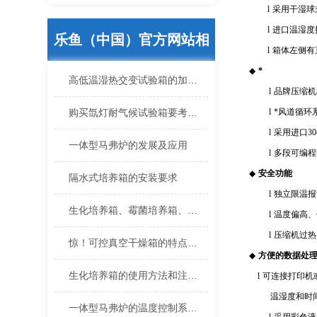
l
采用干湿球
l
进口温湿度
乐鱼（中国）官方网站相
l
箱体左侧有
◆
*
关的文章
高低温湿热交变试验箱的加湿方法
l
品牌压缩机
购买氙灯耐气候试验箱要考虑哪些要点
l
*风道循环
l
采用进口
30
一体型马弗炉的发展及应用
l
多段可编程
◆
安全功能
隔水式培养箱的安装要求
l
独立限温报
生化培养箱、霉菌培养箱、恒温恒湿培养箱三者区别
l
温度偏高、
l
压缩机过热
惊！可控真空干燥箱的特点真不少
◆
方便的数据处
生化培养箱的使用方法和注意事项分析
l
可连接打印机
温湿度和时间
一体型马弗炉的温度控制系统是如何工作的？