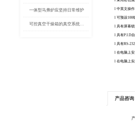
l
采用彩色液
l
中英文操作
一体型马弗炉应坚持日常维护
l
可预设
100
可控真空干燥箱的真空系统是如何设计的？
l
具有屏幕锁
l
具有
P.I.D
自
l
具有
RS-232
l
在电脑上安
l
在电脑上实
产品咨询