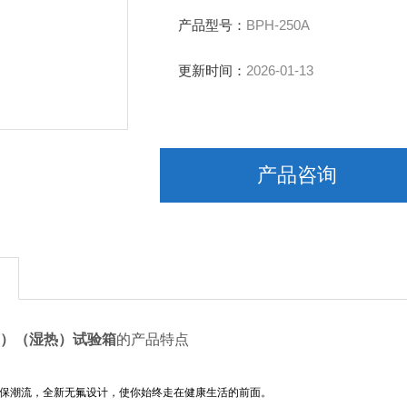
湿度波动度：无
压缩机：*压缩机
产品型号：
BPH-250A
内胆尺寸（mm）：600*600*700
外胆尺寸（mm）：800*1160*1850
更新时间：
2026-01-13
电源电压：AC220V 50Hz
产品咨询
）（湿热）试验箱
的产品特点
保潮流，全新无氟设计，使你始终走在健康生活的前面。