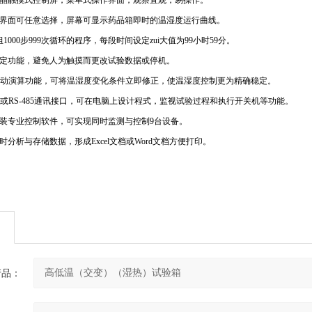
晶触摸式控制屏，菜单式操作界面，观察直观，易操作。
界面可任意选择，屏幕可显示药品箱即时的温湿度运行曲线。
组
1000
步
999
次循环的程序，每段时间设定zui大值为
99
小时
59
分。
定功能，避免人为触摸而更改试验数据或停机。
动演算功能，可将温湿度变化条件立即修正，使温湿度控制更为精确稳定。
或
RS-485
通讯接口，可在电脑上设计程式，监视试验过程和执行开关机等功能。
装专业控制软件，可实现同时监测与控制
9
台设备。
时分析与存储数据，形成
Excel
文档或
Word
文档方便打印。
产品：