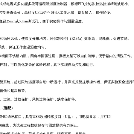
式或电容式多功能多段可编程温湿度控制器，模糊
PID
控制器
,
控温控湿精确波动小。
控制器寿命长，高精度
CFL20
字
×
6
行
LCD
显示器，键盘输入，操作简便。
直径
25mm
或
50mm
测试孔，便于实验操作与测量温度。
和循环风机，使温度分布均匀。环保制冷剂（
R134a
）效率高，能耗低，促进节能。
系统，保证工作室温湿度均匀。
4
镜面不锈钢内胆，四角半圆弧过度，搁板支架可以自由装卸，便于箱内的清洗工作
控制，可以简化复杂的试验过程，真正实现自动控制和运行。
警系统，超过限制温度即自动中断运行，并声光报警提示操作者。保证实验安全运行
偏低和超温报警。
、过流、过载保护，风机过热保护，缺水保护等。
理（选配）
或
485
通讯接口，具有
USB
数据转移接口（
U
盘），用电脑显示，并打印
曲线，为试验过程数据储存与回放提供有力保证。