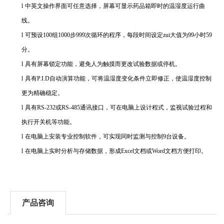
l
中英文操作界面可任意选择，屏幕可显示药品箱即时的温湿度运行曲
线。
l
可预设
100
组
1000
步
999
次循环的程序，每段时间设定zui大值为
99
小时
59
分。
l
具有屏幕锁定功能，避免人为触摸而更改试验数据或停机。
l
具有
P.I.D
自动演算功能，可将温湿度变化条件立即修正，使温湿度控制
更为精确稳定。
l
具有
RS-232
或
RS-485
通讯接口，可在电脑上设计程式，监视试验过程和
执行开关机等功能。
l
在电脑上安装专业控制软件，可实现同时监测与控制
9
台设备。
l
在电脑上实时分析与存储数据，形成
Excel
文档或
Word
文档方便打印。
产品咨询