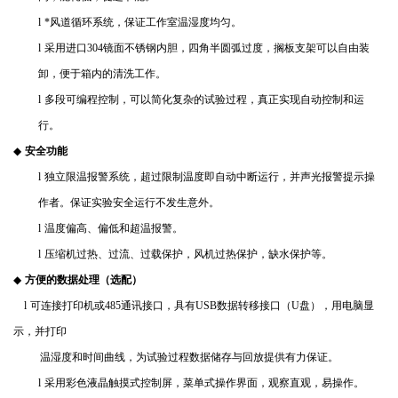
l
*风道循环系统，保证工作室温湿度均匀。
l
采用进口
304
镜面不锈钢内胆，四角半圆弧过度，搁板支架可以自由装
卸，便于箱内的清洗工作。
l
多段可编程控制，可以简化复杂的试验过程，真正实现自动控制和运
行。
◆
安全功能
l
独立限温报警系统，超过限制温度即自动中断运行，并声光报警提示操
作者。保证实验安全运行不发生意外。
l
温度偏高、偏低和超温报警。
l
压缩机过热、过流、过载保护，风机过热保护，缺水保护等。
◆
方便的数据处理（选配）
l
可连接打印机或
485
通讯接口，具有
USB
数据转移接口（
U
盘），用电脑显
示，并打印
温湿度和时间曲线，为试验过程数据储存与回放提供有力保证。
l
采用彩色液晶触摸式控制屏，菜单式操作界面，观察直观，易操作。