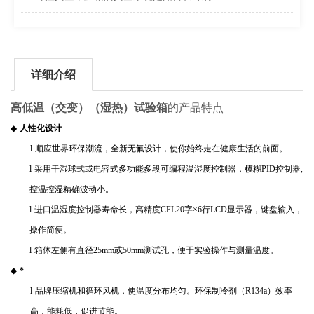
详细介绍
高低温（交变）（湿热）试验箱
的产品特点
◆
人性化设计
l
顺应世界环保潮流，全新无氟设计，使你始终走在健康生活的前面。
l
采用干湿球式或电容式多功能多段可编程温湿度控制器，模糊
PID
控制器
,
控温控湿精确波动小。
l
进口温湿度控制器寿命长，高精度
CFL20
字
×
6
行
LCD
显示器，键盘输入，
操作简便。
l
箱体左侧有直径
25mm
或
50mm
测试孔，便于实验操作与测量温度。
◆
*
l
品牌压缩机和循环风机，使温度分布均匀。环保制冷剂（
R134a
）效率
高，能耗低，促进节能。