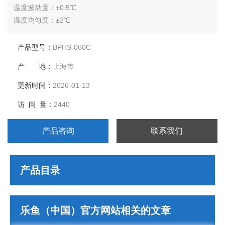
温度波动度：±0.5℃
温度均匀度：±2℃
湿度范围：30-95%RH
湿度波动度：±3%RH
产品型号：
BPHS-060C
压缩机：*压缩机
产 地：
上海市
内胆尺寸（mm）：400*380*450
外胆尺寸（mm）：650*1040*1650
更新时间：
2026-01-13
电源电压：AC380V 50Hz
访 问 量：
2440
产品咨询
联系我们
产品目录
乐鱼（中国）官方网站相关的文章