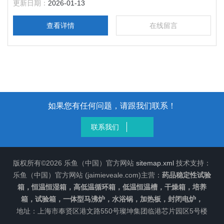
更新日期：
2026-01-13
查看详情
在线留言
如果您有任何问题，请跟我们联系！
联系我们
版权所有©2026 乐鱼（中国）官方网站
sitemap.xml
技术支持：
乐鱼（中国）官方网站 (jaimieveale.com)主营：
药品稳定性试验
箱，恒温恒湿箱，高低温循环箱，低温恒温槽，干燥箱，培养
箱，试验箱，一体型马沸炉，水浴锅，加热板，封闭电炉，
地址：上海市奉贤区港文路550号璨坤集团临港芯片园区5号楼