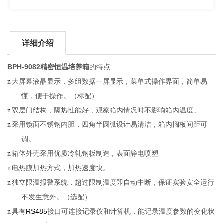
详细介绍
BPH-9082
精密恒温培养箱
的
特点
n
大屏幕液晶显示，多组数据一屏显示，菜单式操作界面，简单易
懂，便于操作。（标配）
n
双层门结构，隔热性能好，观察箱内情况时不影响箱内温度。
n
采用镜面不锈钢内胆，四角半圆弧设计易清洁，箱内搁板间距可
调。
n
箱体外壳采用优质冷轧钢板制造，表面静电喷塑
n
电热膜加热方式，加热速度快。
n
独立限温报警系统，超过限制温度即自动中断，保证实验安全运行
不发生意外。（选配）
RS485
n
具有
接口可连接记录仪和计算机，能记录温度参数的变化状