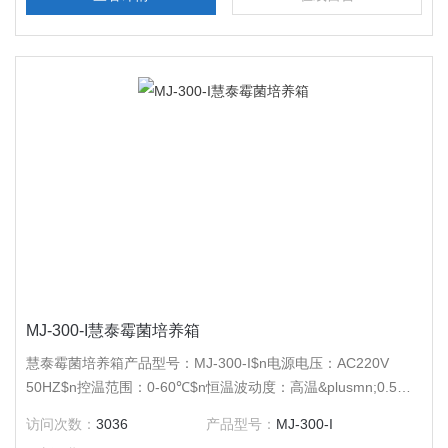
MJ-300-I慧泰霉菌培养箱
慧泰霉菌培养箱产品型号：MJ-300-I$n电源电压：AC220V
50HZ$n控温范围：0-60℃$n恒温波动度：高温&plusmn;0.5℃
低温&plusmn;1℃$n温度分辨率：0.1℃$n输出功率：1250W$n
访问次数：
3036
产品型号：
MJ-300-I
工作室尺寸：580*540*950$n外形尺寸：705*765*1640$n公称