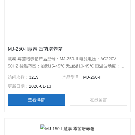
MJ-250-II慧泰 霉菌培养箱
慧泰 霉菌培养箱产品型号：MJ-250-II 电源电压：AC220V
50HZ 控温范围：加湿15-45℃ 无加湿10-45℃ 恒温波动度：高
温±0.5℃ 低温±1℃ 温度分辨率：0.1℃ 控湿范围：60-85%RH
访问次数：
3219
产品型号：
MJ-250-II
湿度偏差：±5%RH 输出功率：1950W 工作室尺寸：
更新日期：
2026-01-13
580*500*850 外形尺寸：705*725*1525 公称容积：250L 载物
托架（标配）：3块
查看详情
在线留言