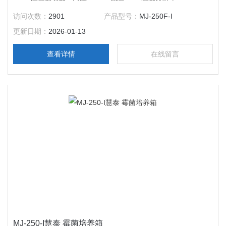
出功率：1150W 工作室尺寸：580*500*850 外形尺寸：
访问次数：
2901
产品型号：
MJ-250F-I
705*725*1525 公称容积：250L 载物托架（标配）：3块 定时范
更新日期：
2026-01-13
围：1-9999分钟
查看详情
在线留言
MJ-250-I慧泰 霉菌培养箱