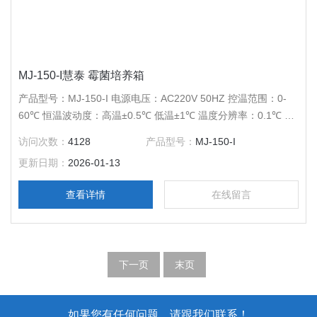
MJ-150-I慧泰 霉菌培养箱
产品型号：MJ-150-I 电源电压：AC220V 50HZ 控温范围：0-
60℃ 恒温波动度：高温±0.5℃ 低温±1℃ 温度分辨率：0.1℃ 输
出功率：900W 工作室尺寸：480*390*780 外形尺寸：
访问次数：
4128
产品型号：
MJ-150-I
605*625*1350 公称容积：150L 载物托架（标配）：3块 定时范
更新日期：
2026-01-13
围：1-9999分钟
查看详情
在线留言
下一页
末页
如果您有任何问题，请跟我们联系！