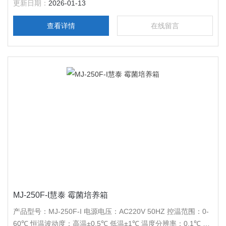
更新日期：
2026-01-13
容积：300L$n载物托架（标配）：3块$n定时范围：1-9999分
钟
查看详情
在线留言
MJ-250F-I慧泰 霉菌培养箱
产品型号：MJ-250F-I 电源电压：AC220V 50HZ 控温范围：0-
60℃ 恒温波动度：高温±0.5℃ 低温±1℃ 温度分辨率：0.1℃ 输