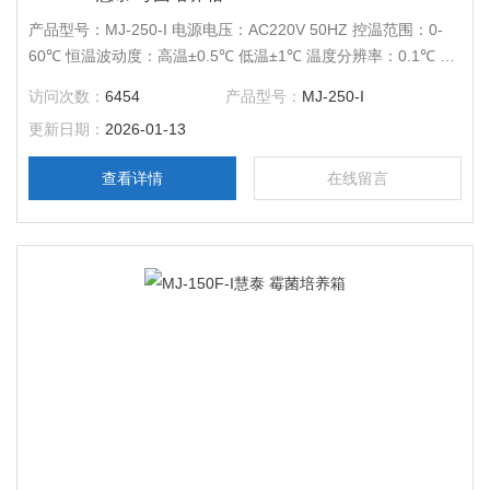
产品型号：MJ-250-I 电源电压：AC220V 50HZ 控温范围：0-
60℃ 恒温波动度：高温±0.5℃ 低温±1℃ 温度分辨率：0.1℃ 输
出功率：1150W 工作室尺寸：580*500*850 外形尺寸：
访问次数：
6454
产品型号：
MJ-250-I
705*725*1525 公称容积：250L 载物托架（标配）：3块 定时范
更新日期：
2026-01-13
围：1-9999分钟
查看详情
在线留言