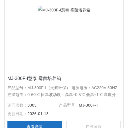
MJ-300F-I慧泰 霉菌培养箱
产品型号：MJ-300F-I（无氟环保） 电源电压：AC220V 50HZ
控温范围：0-60℃ 恒温波动度：高温±0.5℃ 低温±1℃ 温度分辨
率：0.1℃ 输出功率：1250W 工作室尺寸：580*540*950 外形
访问次数：
3003
产品型号：
MJ-300F-I
尺寸：705*765*1640 公称容积：300L 载物托架（标配）：3块
更新日期：
2026-01-13
定时范围：1-9999分钟
查看详情
在线留言