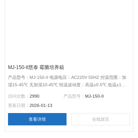
MJ-150-II慧泰 霉菌培养箱
产品型号：MJ-150-II 电源电压：AC220V 50HZ 控温范围：加
湿15-45℃ 无加湿10-45℃ 恒温波动度：高温±0.5℃ 低温±1℃
温度分辨率：0.1℃ 控湿范围：60-85%RH 湿度偏差：±5%RH
访问次数：
2990
产品型号：
MJ-150-II
输出功率：1400W 工作室尺寸：480*390*780 外形尺寸：
更新日期：
2026-01-13
605*625*1350 公称容积：150L 载物托架（标配）：3块
查看详情
在线留言