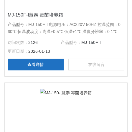
MJ-150F-I慧泰 霉菌培养箱
产品型号：MJ-150F-I 电源电压：AC220V 50HZ 控温范围：0-
60℃ 恒温波动度：高温±0.5℃ 低温±1℃ 温度分辨率：0.1℃ 输
出功率：900W 工作室尺寸：480*390*780 外形尺寸：
访问次数：
3126
产品型号：
MJ-150F-I
605*625*1350 公称容积：150L 载物托架（标配）：3块 定时范
更新日期：
2026-01-13
围：1-9999分钟
查看详情
在线留言