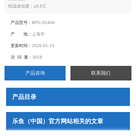
恒温波动度：±0.5℃
温度分辨率：0.1℃
输出功率：1550W
产品型号：
BPG-9140A
工作室尺寸：450*550*550
产 地：
上海市
外形尺寸：640*710*905
公称容积：136L
更新时间：
2026-01-13
载物托架（标配）：2块
访 问 量：
3018
定时范围：1-9999分钟
产品咨询
联系我们
产品目录
乐鱼（中国）官方网站相关的文章