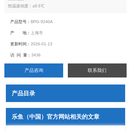
恒温波动度：±0.5℃
温度分辨率：0.1℃
输出功率：2050W
产品型号：
BPG-9240A
工作室尺寸：500*600*750
产 地：
上海市
外形尺寸：680*800*1205
公称容积：225L
更新时间：
2026-01-13
载物托架（标配）：2块
访 问 量：
3436
定时范围：1-9999分钟
产品咨询
联系我们
产品目录
乐鱼（中国）官方网站相关的文章