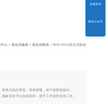
在线咨询
微信公众号
品中心
>
老化试验箱
>
老化试验箱
> BHO-402A老化试验箱
，菜单式操作界面，简单易懂，便于观察和操作。
，搁板支架可以自由装卸，便于工作室的清洗工作。
使各试品在试验室内经受同一温度环境试验下获得*的测