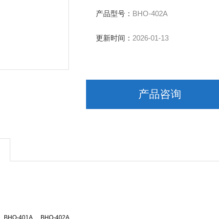
试结果。
◆多段可编程控制器：
产品型号：
BHO-402A
●微电脑程序控制温度、时间及升温速率
更新时间：
2026-01-13
产品咨询
BHO-401A
BHO-402A