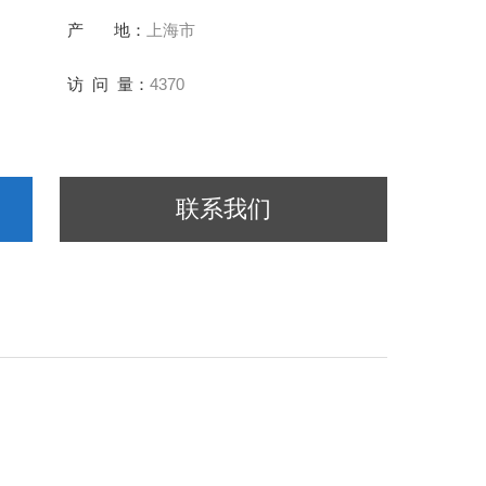
产 地：
上海市
，可预设排气风门开启、闭合时间，以
访 问 量：
4370
联系我们