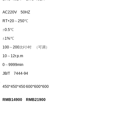
AC220V 50HZ
RT+20
～
250
℃
±
0.5
℃
±
1%
℃
100
～
200
次
/
小时
（可调）
10
～
12r.p.m
0
～
9999min
JB/T 7444-94
）
450*450*450
600*600*600
RMB14900
RMB21900