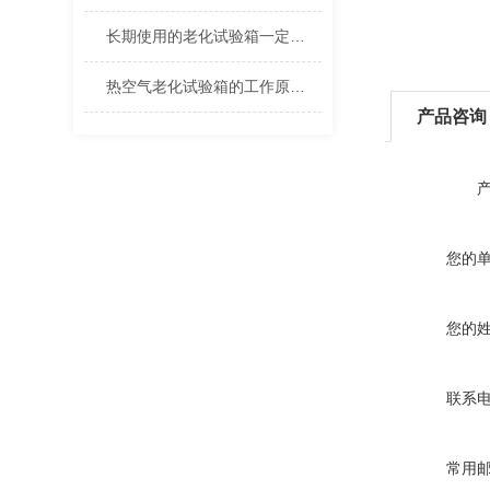
长期使用的老化试验箱一定要注意维护
热空气老化试验箱的工作原理及注意事项分析
产品咨询
您的
您的
联系
常用