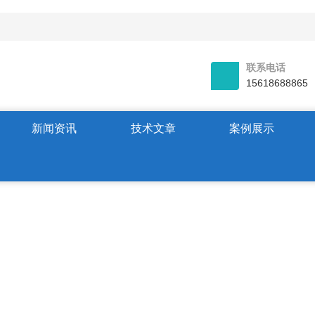
联系电话
15618688865
新闻资讯
技术文章
案例展示