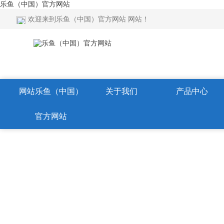
乐鱼（中国）官方网站
欢迎来到乐鱼（中国）官方网站 网站！
网站乐鱼（中国）
关于我们
产品中心
官方网站