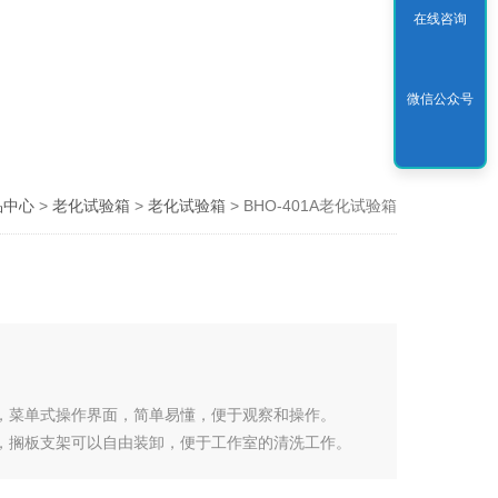
在线咨询
微信公众号
品中心
>
老化试验箱
>
老化试验箱
> BHO-401A老化试验箱
，菜单式操作界面，简单易懂，便于观察和操作。
，搁板支架可以自由装卸，便于工作室的清洗工作。
使各试品在试验室内经受同一温度环境试验下获得*的测