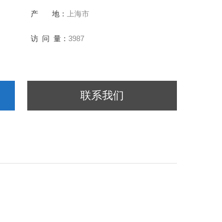
产 地：
上海市
，可预设排气风门开启、闭合时间，以
访 问 量：
3987
联系我们