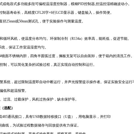
式或电容式多功能多段可编程温湿度控制器，模糊
PID
控制器
,
控温控湿精确波动小。
控制器寿命长，高精度
CFL20
字
×
6
行
LCD
显示器，键盘输入，操作简便。
直径
25mm
或
50mm
测试孔，便于实验操作与测量温度。
和循环风机，使温度分布均匀。环保制冷剂（
R134a
）效率高，能耗低，促进节能。
系统，保证工作室温湿度均匀。
4
镜面不锈钢内胆，四角半圆弧过度，搁板支架可以自由装卸，便于箱内的清洗工作
控制，可以简化复杂的试验过程，真正实现自动控制和运行。
警系统，超过限制温度即自动中断运行，并声光报警提示操作者。保证实验安全运行
偏低和超温报警。
、过流、过载保护，风机过热保护，缺水保护等。
理（选配）
或
485
通讯接口，具有
USB
数据转移接口（
U
盘），用电脑显示，并打印
曲线，为试验过程数据储存与回放提供有力保证。