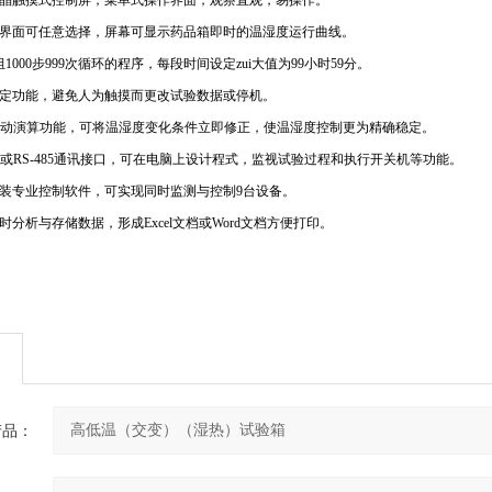
晶触摸式控制屏，菜单式操作界面，观察直观，易操作。
界面可任意选择，屏幕可显示药品箱即时的温湿度运行曲线。
组
1000
步
999
次循环的程序，每段时间设定zui大值为
99
小时
59
分。
定功能，避免人为触摸而更改试验数据或停机。
动演算功能，可将温湿度变化条件立即修正，使温湿度控制更为精确稳定。
或
RS-485
通讯接口，可在电脑上设计程式，监视试验过程和执行开关机等功能。
装专业控制软件，可实现同时监测与控制
9
台设备。
时分析与存储数据，形成
Excel
文档或
Word
文档方便打印。
产品：