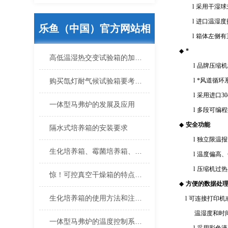
l
采用干湿球
l
进口温湿度
乐鱼（中国）官方网站相
l
箱体左侧有
◆
*
关的文章
高低温湿热交变试验箱的加湿方法
l
品牌压缩机
购买氙灯耐气候试验箱要考虑哪些要点
l
*风道循环
l
采用进口
30
一体型马弗炉的发展及应用
l
多段可编程
◆
安全功能
隔水式培养箱的安装要求
l
独立限温报
生化培养箱、霉菌培养箱、恒温恒湿培养箱三者区别
l
温度偏高、
l
压缩机过热
惊！可控真空干燥箱的特点真不少
◆
方便的数据处
生化培养箱的使用方法和注意事项分析
l
可连接打印机
温湿度和时间
一体型马弗炉的温度控制系统是如何工作的？