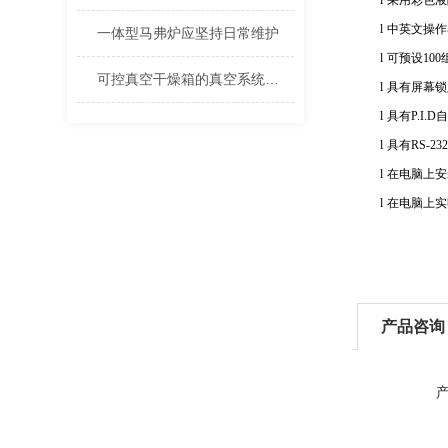
l
采用彩色液
l
中英文操作
一体型马弗炉应坚持日常维护
l
可预设
100
可控真空干燥箱的真空系统是如何设计的？
l
具有屏幕锁
l
具有
P.I.D
自
l
具有
RS-232
l
在电脑上安
l
在电脑上实
产品咨询