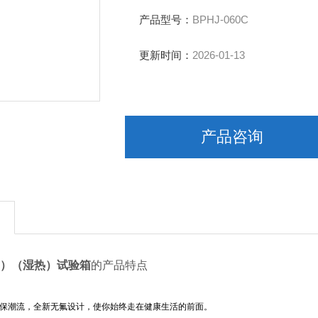
湿度波动度：无
压缩机：*压缩机
产品型号：
BPHJ-060C
内胆尺寸（mm）：400*380*450
外胆尺寸（mm）：650*1040*1650
更新时间：
2026-01-13
电源电压：AC380V 50Hz
产品咨询
）（湿热）试验箱
的产品特点
保潮流，全新无氟设计，使你始终走在健康生活的前面。