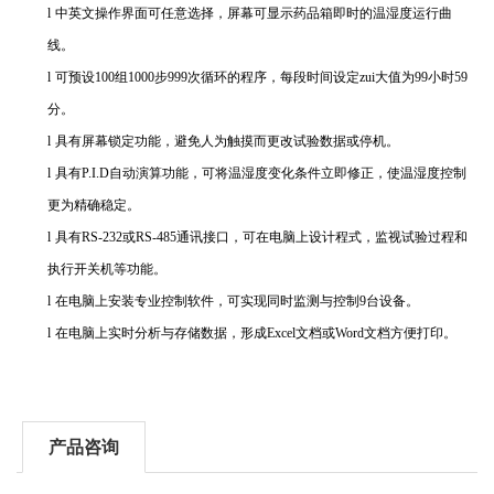
l
中英文操作界面可任意选择，屏幕可显示药品箱即时的温湿度运行曲
线。
l
可预设
100
组
1000
步
999
次循环的程序，每段时间设定zui大值为
99
小时
59
分。
l
具有屏幕锁定功能，避免人为触摸而更改试验数据或停机。
l
具有
P.I.D
自动演算功能，可将温湿度变化条件立即修正，使温湿度控制
更为精确稳定。
l
具有
RS-232
或
RS-485
通讯接口，可在电脑上设计程式，监视试验过程和
执行开关机等功能。
l
在电脑上安装专业控制软件，可实现同时监测与控制
9
台设备。
l
在电脑上实时分析与存储数据，形成
Excel
文档或
Word
文档方便打印。
产品咨询