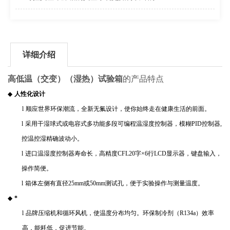
详细介绍
高低温（交变）（湿热）试验箱
的产品特点
◆
人性化设计
l
顺应世界环保潮流，全新无氟设计，使你始终走在健康生活的前面。
l
采用干湿球式或电容式多功能多段可编程温湿度控制器，模糊
PID
控制器
,
控温控湿精确波动小。
l
进口温湿度控制器寿命长，高精度
CFL20
字
×
6
行
LCD
显示器，键盘输入，
操作简便。
l
箱体左侧有直径
25mm
或
50mm
测试孔，便于实验操作与测量温度。
◆
*
l
品牌压缩机和循环风机，使温度分布均匀。环保制冷剂（
R134a
）效率
高，能耗低，促进节能。