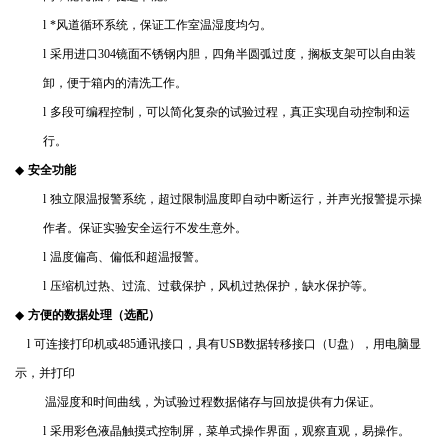
l
*风道循环系统，保证工作室温湿度均匀。
l
采用进口
304
镜面不锈钢内胆，四角半圆弧过度，搁板支架可以自由装
卸，便于箱内的清洗工作。
l
多段可编程控制，可以简化复杂的试验过程，真正实现自动控制和运
行。
◆
安全功能
l
独立限温报警系统，超过限制温度即自动中断运行，并声光报警提示操
作者。保证实验安全运行不发生意外。
l
温度偏高、偏低和超温报警。
l
压缩机过热、过流、过载保护，风机过热保护，缺水保护等。
◆
方便的数据处理（选配）
l
可连接打印机或
485
通讯接口，具有
USB
数据转移接口（
U
盘），用电脑显
示，并打印
温湿度和时间曲线，为试验过程数据储存与回放提供有力保证。
l
采用彩色液晶触摸式控制屏，菜单式操作界面，观察直观，易操作。