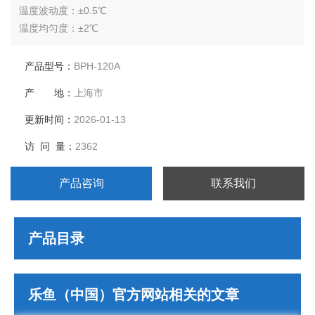
温度波动度：±0.5℃
温度均匀度：±2℃
湿度范围：无
湿度波动度：无
产品型号：
BPH-120A
压缩机：*压缩机
产 地：
上海市
内胆尺寸（mm）：500*400*600
外胆尺寸（mm）：700*1040*1750
更新时间：
2026-01-13
电源电压：AC380V 50Hz
访 问 量：
2362
产品咨询
联系我们
产品目录
乐鱼（中国）官方网站相关的文章