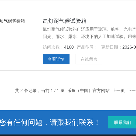
氙灯耐气候试验箱
氙灯耐气候试验箱广泛应用于玻璃、航空、光电
阳光、雨水、露水、环境下的人工加速试验。用
氧化等方面的变化。为材料配方的改进，产品性
访问次数：
4160
产品型号：
更新日期：
2026-0
查看详情
在线留言
共 2 条记录，当前 1 / 1 页 乐鱼（中国）官方网站 上一页 下
您有任何问题，请跟我们联系！
联系我们