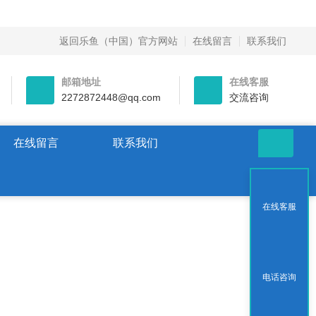
返回乐鱼（中国）官方网站
在线留言
联系我们
邮箱地址
在线客服
2272872448@qq.com
交流咨询
在线留言
联系我们
在线客服
电话咨询