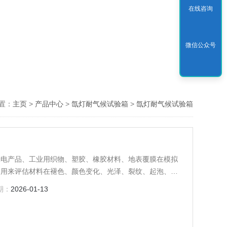
在线咨询
微信公众号
置：
主页
>
产品中心
>
氙灯耐气候试验箱
>
氙灯耐气候试验箱
光电产品、工业用织物、塑胶、橡胶材料、地表覆膜在模拟
。用来评估材料在褪色、颜色变化、光泽、裂纹、起泡、脆
品性能的提高提供依据
期：
2026-01-13