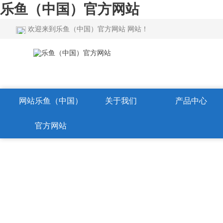
乐鱼（中国）官方网站
欢迎来到乐鱼（中国）官方网站 网站！
网站乐鱼（中国）
关于我们
产品中心
官方网站