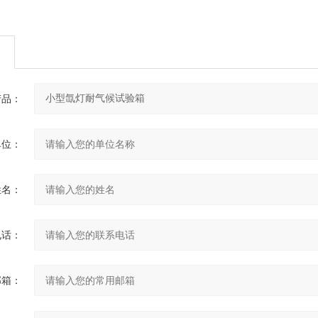
产品：
单位：
姓名：
电话：
邮箱：