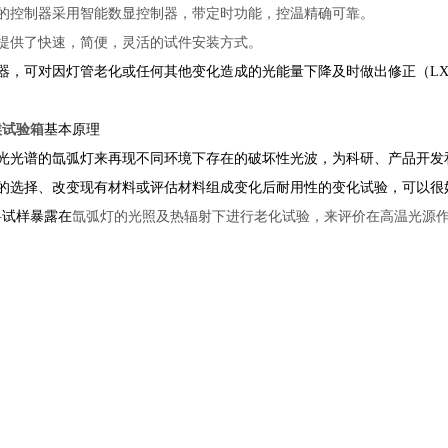
的控制器采用智能数显控制器，带定时功能，控温精确可靠。
提供了快速，简便，灵活的试件安装方式。
感器，可对因灯管老化或任何其他变化造成的光能量下降及时做出修正（
LX
候试验箱
基本原理
阳光光谱的氙弧灯来再现不同环境下存在的破坏性光波，为科研、产品开发
料的选择、改变现有材料或评估材料组成变化后耐用性的变化试验，可以很
料试样暴露在
氙弧灯的光照及热辐射下进行老化试验，来评价在高温光源