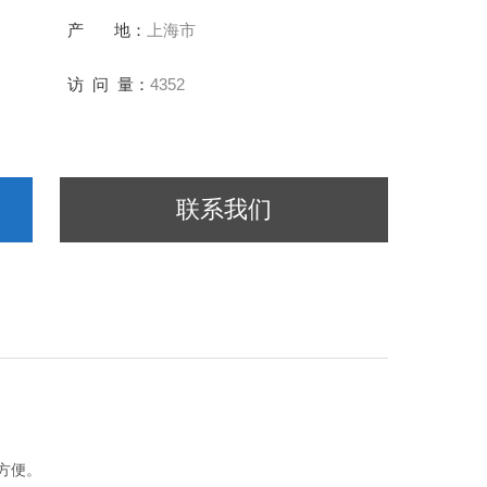
产 地：
上海市
访 问 量：
4352
联系我们
方便。