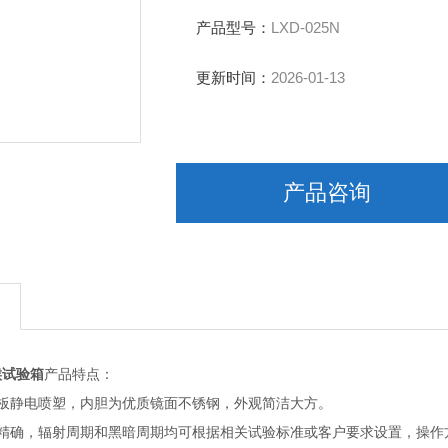
产品型号：
LXD-025N
更新时间：
2026-01-13
产品咨询
候试验箱
产品特点：
板静电喷塑，内胆为优质镜面不锈钢，外观简洁大方。
精确，辐射周期和黑暗周期均可根据相关试验标准或客户要求设置，操作