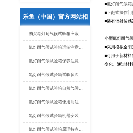
■
氙灯耐气候箱
■
下翻式操作门
乐鱼（中国）官方网站相
■装有辐射传
关的文章
购买氙灯耐气候试验箱应该注意哪些方面
小型氙灯耐气
氙灯耐气候试验箱运转注意事项
■采用模拟全
■可用于新材
氙灯耐气候试验箱保养注意事项及方法
变化。通过材
氙灯耐气候试验箱试验多久等于户外曝晒多久
氙灯耐气候试验箱自然气候老化试验
氙灯耐气候试验箱使用前注意事项
氙灯耐气候试验箱机器安装场所及安装方法
氙灯耐气候试验箱原理特点分析