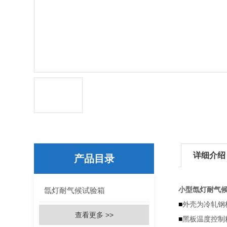
详细介绍
产品目录
氙灯耐气候试验箱
小型氙灯耐气
■
外壳为冷轧钢
查看更多 >>
■
黑板温度控制