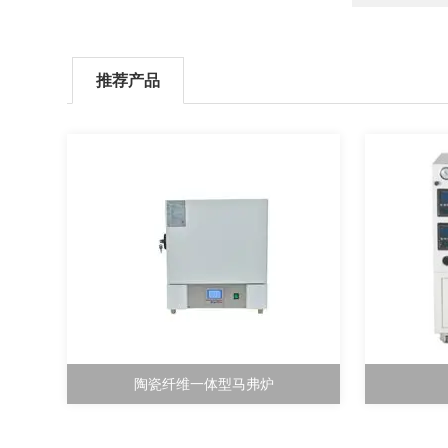
推荐产品
陶瓷纤维一体型马弗炉