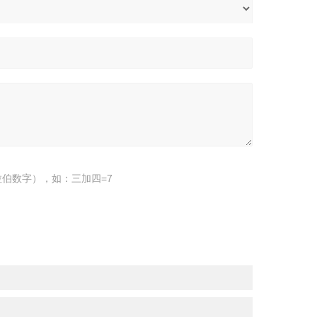
伯数字），如：三加四=7