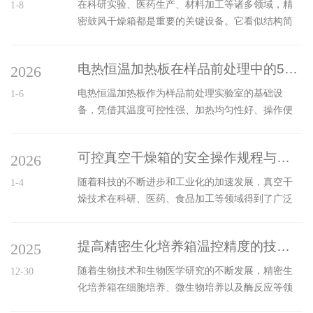
在科研实验、医药生产、材料加工等诸多领域，精
1-8
密鼓风干燥箱都是重要的关键设备。它看似结构简
单，实则技术门槛不低。面对市场上琳琅满目的产
品，如何避免被花哨的宣传所迷惑，精准识别其核
电热恒温加热板在样品前处理中的5个高阶用法
2026
心性能？只需牢牢把握以下三大性能指标，便能直
击要害，做出明智选择。一、温度控制精度与均匀
电热恒温加热板作为样品前处理实验室的基础设
1-6
度：稳定与均衡的艺术这是精密鼓风干燥箱的“灵
备，凭借其温度可控性强、加热均匀性好、操作便
魂”所在，直接决定实验结果的可靠性与重复性。控
捷等优势，广泛应用于样品浓缩、消解、干燥等常
制精度：指的是箱内实际温度与设定温度之间的偏
规环节。但在实际高阶实验场景中，通过科学的方
差范围。高精度的设备能将波动控制在±0.5℃甚至更
可控真空干燥箱的安全操作规程与注意事项
2026
法优化与组合应用，可进一步挖掘其潜力，提升前
小，尤其对于敏感的...
处理效率与样品质量。以下分享5个电热恒温加热板
随着科技的不断进步和工业化的加速发展，真空干
1-4
在样品前处理中的高阶用法。一是梯度控温分段浓
燥技术在科研、医药、食品加工等领域得到了广泛
缩，适配多组分样品精准富集。常规浓缩多采用单
应用。可控真空干燥箱作为这一技术的重要设备，
一恒温模式，易导致低沸点组分挥发损失或高沸点
其安全操作规程和注意事项不仅关系到设备的正常
组分浓缩效率低下。高阶应用中，可借助加热板的
提高精密生化培养箱温控精度的技术方法
2025
运行，也直接影响到实验人员的生命安全和实验结
程序控温功能，设置梯度升温程序。例如，处...
果的准确性。本文将详细介绍可控真空干燥箱的安
随着生物技术和生物医学研究的不断发展，精密生
12-30
全操作规程及注意事项。一、安全操作规程1、设备
化培养箱在细胞培养、微生物培养以及酶反应等领
检查：在使用之前，操作人员需对设备进行全面检
域中的应用愈加广泛。其温度控制精度直接影响实