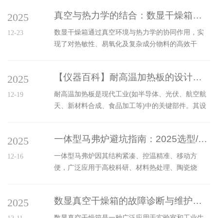
查。确保电源正常、加热系统完好、真空系统无泄
验结果的稳定性和可靠性。因此，提高温控精度成
漏、密封性能良好。此外，检查内部是否有异物，
真空与热力学的结合：数显干燥箱的温度-真空度协同控制原理
2025
为了科研和工业界的重要课题。本文将探讨几种提
确保干燥室内清洁，无污染物残留。2、穿...
高精密生化培养箱温控精度的技术方法。一、优化
数显干燥箱通过真空环境与热力学的协同作用，实
12-23
温控系统设计1、选用高精度的温度传感器温度传感
现了对热敏性、易氧化及复杂成分物料的高效干
器是温控系统的核心部件，其精度直接影响到温控
燥。其核心原理在于通过真空度与温度的动态耦合
效果。选择高性能的PT100铂电阻温度传感器或热
控制，优化水分迁移与蒸发过程，具体可分为以下
电偶，可以显著提高温度测量的准确性。这些传感
【仪器百科】耐高温加热板的设计与制造工艺探讨
2025
三个层面：一、真空度对热力学参数的物理重构真
器具有较高的线性度和较短的响应时间...
空环境通过降低气压至10-10⁵Pa范围，直接改变水
耐高温加热板是现代工业(如半导体、光伏、航空航
12-19
的相变特性：在标准大气压下，水的沸点为100℃，
天、新材料合成、食品加工等)中的关键部件。其设
而当真空度达到133Pa时，沸点可降至40℃以下。
计与制造工艺直接关系到设备的性能、可靠性和寿
这种沸点降低效应使得物料在低温下即可启动蒸发
命。下面我们将从设计考量和制造工艺两大方面进
过程，避免高温引发的氧化分解或热损伤。例如，
一体型马弗炉避坑指南：2025选型/操作/维护5大误区
2025
行深入探讨。一、耐高温加热板的设计考量设计是
在制药行业干燥抗生素原料...
制造的灵魂，一个好的设计必须综合考虑热、电、
一体型马弗炉因其结构紧凑、控温精准、移动方
12-16
机、材、控等多个学科。1.核心性能指标与设计输入
便，广泛应用于高校科研、材料热处理、陶瓷烧
在设计之初，必须明确以下关键参数：最高工作温
结、金属退火等领域。然而在实际选型、操作和维
度：这是最核心的指标，决定了材料的选择上限(如
护过程中，用户常因认知不足或忽略细节而踩“坑”，
400°C,800°C,1200°C,1600°C+)。目标加热区域与
数显真空干燥箱的故障诊断与维护方法
2025
影响实验效果甚至损坏设备。以下是2025年最新整
均温...
理的【一体型马弗炉避坑指南】，围绕选型、操作
数显真空干燥箱是一种广泛应用于实验室和工业生