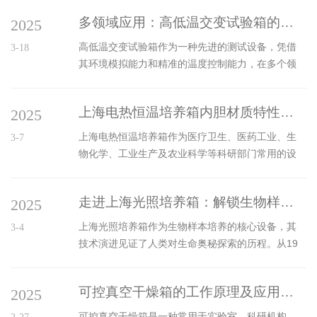
计与空间节省最大的特点之一是其紧凑的设计。与
压缩机功率，实现±0.1℃的精准控温。气控系统：采
传统的分体式马弗炉相比，它将加热系统、温控系
多领域应用：高低温交变试验箱的广泛适应性
2025
用红外CO₂传感器监测气体浓度，通过质量流量控制
统、外壳等组件集成在一个整体结构中，避免...
器（MFC）动态调节CO₂、N₂或空气的混合比例，
高低温交变试验箱作为一种先进的测试设备，凭借
3-18
维持5%±0.1%的CO₂浓度。二、协同机制的核心逻
其环境模拟能力和精准的温度控制能力，在多个领
辑环境参数联动：温度变化直接影响气体溶解度
域展现出了广泛的适应性。在电子电器行业，高低
（如亨利定律），因此温控系统需与气控系统实时
温交变试验箱被广泛应用于产品的可靠性测试中。
数据共享。例如，当温度升高时...
上海电热恒温培养箱内胆材质特性对实验的影响分析
2025
通过模拟高温、低温以及温度交变等恶劣环境，可
以评估电子产品在不同温度条件下的性能稳定性和
上海电热恒温培养箱作为医疗卫生、医药工业、生
3-7
使用寿命。这对于确保电子产品在各种实际使用环
物化学、工业生产及农业科学等科研部门常用的设
境中能够正常工作至关重要。汽车制造领域也是高
备，其性能的稳定性和精确性对于实验结果具有至
低温交变试验箱的重要应用领域之一。汽车需要在
关重要的影响。而在电热恒温培养箱的设计中，内
全球各种气候条件下行驶，因此其零部件和整车的
走进上海光照培养箱：解锁生物样本培养的奥秘
2025
胆材质的选择尤为关键，因为它直接关系到实验的
环境适应性测试尤为重要。高低温交变试验箱...
成败和数据的可靠性。上海电热恒温培养箱的内胆
上海光照培养箱作为生物样本培养的核心设备，其
3-4
通常采用不锈钢材质，其中304不锈钢因其良好的耐
技术演进见证了人类对生命奥秘探索的历程。从19
腐蚀性和耐热性而被广泛应用。相较于其他材质，
世纪末简单的恒温箱，到20世纪中期具备光照调节
如201不锈钢或镀锌板，304不锈钢具有更高的强度
功能的培养设备，再到如今集成智能控制系统的现
和稳定性，能够有效抵抗培养箱内部高温高湿环境
可控真空干燥箱的工作原理及应用领域
2025
代化培养箱，这项技术的发展折射出人类对生命科
对材质的腐蚀，从而延长设备的使...
学研究方法的不断革新。每一次技术突破都为生物
可控真空干燥箱是一种常用于实验室、科研机构、