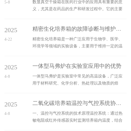
数显真空干燥箱在医药行业中的应用具有重要的意
5-8
义，尤其是在药品的生产和研发过程中。它的主要
功能是通过真空环境和加热来去除物质中的水分，
帮助药品保持稳定性和提高质量。以下是数显真空
精密生化培养箱的故障诊断与维护策略
2025
干燥箱在医药行业中应用的几个关键方面：一、药
品原料的干燥在医药生产过程中，药品原料通常含
精密生化培养箱是一种广泛应用于生物学、医学、
4-22
有一定的水分。为了保证药品的质量和稳定性，必
环境学等领域的实验设备，主要用于维持一定的温
须去除这些水分。通过在真空环境中加热物料，可
度、湿度、气体成分和光照等环境条件，以便为微
以有效地去除水分，同时避免高温对药物的损害。
生物、细胞培养等提供理想的生长环境。一、精密
通过数显控制，操作人员可以精准设置干燥温度和
一体型马弗炉在实验室应用中的优势
2025
生化培养箱的故障诊断1、温度不稳定或不达标温度
时间，确保干燥过程符合药品的要求。二、精...
是最为关键的参数之一。如果温度控制不稳定，可
一体型马弗炉是实验室中常见的高温设备，广泛应
4-8
能导致培养环境不适宜微生物或细胞的生长。常见
用于材料研究、化学分析、热处理以及物质的焙
的原因包括：（1）温控器故障：温控器如果出现损
烧、烧结等实验中。与传统的马弗炉相比，它具有
坏或设置错误，可能会导致箱内温度无法准确控
更加紧凑的结构、灵活的功能和较高的实验效率，
制。此时，首先检查温控器的显示和设置，必要时
二氧化碳培养箱温控与气控系统协同机制解析
2025
是许多实验室和生产环境中的重要设备。其优势体
进行重新校准。（2）加热元件损坏：如果...
现在多个方面，主要包括操作简便、均匀加热、节
一、温控与气控系统的技术原理温控系统：通过热
4-8
能高效、以及安全性等。一体型马弗炉在实验室应
敏电阻或红外传感器实时监测培养箱内温度，结合
用中的优势，主要体现在以下几个方面：1、紧凑设
PID（比例-积分-微分）控制算法调节加热丝或制冷