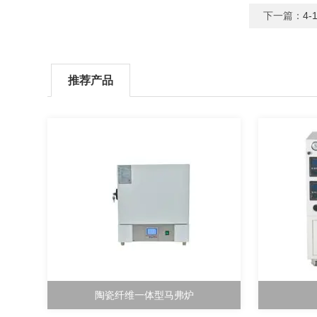
下一篇：
4-
推荐产品
陶瓷纤维一体型马弗炉