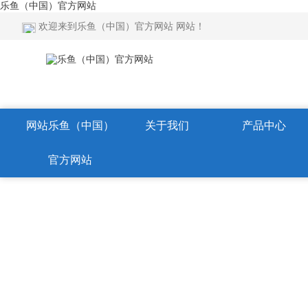
乐鱼（中国）官方网站
欢迎来到乐鱼（中国）官方网站 网站！
网站乐鱼（中国）
关于我们
产品中心
官方网站