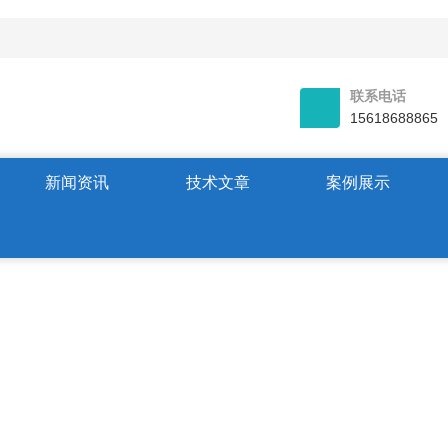
联系电话
15618688865
新闻资讯
技术文章
案例展示