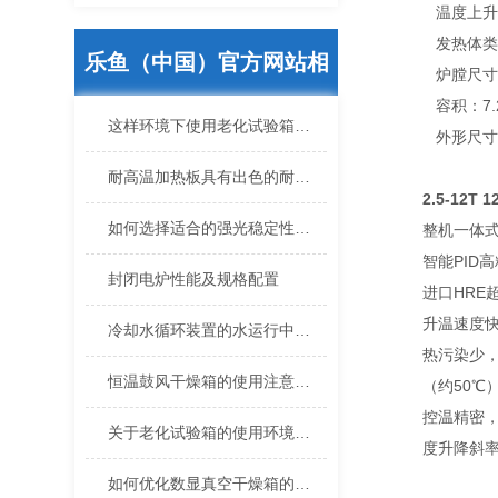
温度上升时间
发热体类
乐鱼（中国）官方网站相
炉膛尺寸：3
容积：7.
关的文章
这样环境下使用老化试验箱的效果更好
外形尺寸：5
耐高温加热板具有出色的耐高温性能和高效的加热功能
2.5-12T
1
如何选择适合的强光稳定性试验箱？
整机一体
智能PID
封闭电炉性能及规格配置
进口HRE
升温速度快
冷却水循环装置的水运行中易产生的问题
热污染少，
恒温鼓风干燥箱的使用注意事项
（约50℃
控温精密，
关于老化试验箱的使用环境有什么要求吗？
度升降斜
如何优化数显真空干燥箱的操作流程