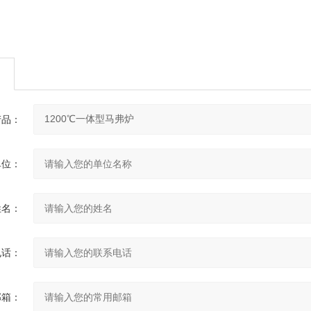
产品：
单位：
姓名：
电话：
邮箱：