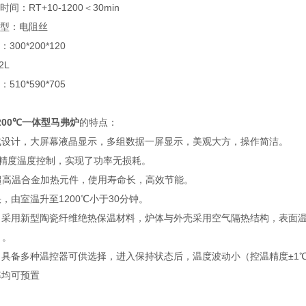
：RT+10-1200＜30min
型：电阻丝
00*200*120
2L
10*590*705
200℃一体型马弗炉
的特点：
式设计，大屏幕液晶显示，多组数据一屏显示，美观大方，操作简洁。
高精度温度控制，实现了功率无损耗。
超高温合金加热元件，使用寿命长，高效节能。
，由室温升至1200℃小于30分钟。
采用新型陶瓷纤维绝热保温材料，炉体与外壳采用空气隔热结构，表面温度
）。
具备多种温控器可供选择，进入保持状态后，温度波动小（控温精度±1℃
率均可预置