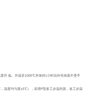
升 低。升温至1000℃并保持1小时后外壳表面不烫手
，温度均匀度±5℃），采用P型多工步温控器，各工步温