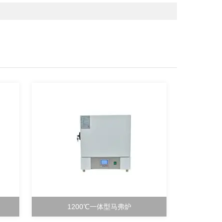
1200℃一体型马弗炉