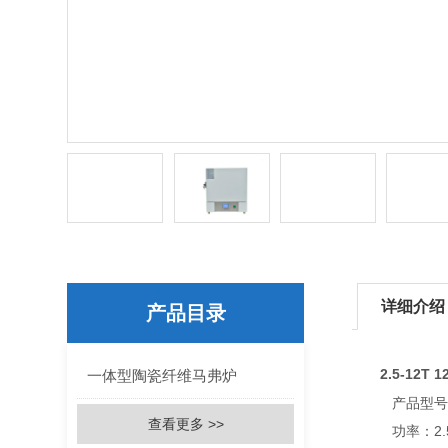
详细介绍
产品目录
2.5-12T
1
一体型陶瓷纤维马弗炉
产品型号：2
查看更多 >>
功率：2.