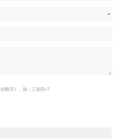
伯数字），如：三加四=7