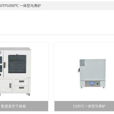
10TP1000℃ 一体型马弗炉
数显真空干燥箱
1200℃一体型马弗炉