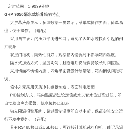
定时范围：1-9999分钟
GHP-9050隔水式培养箱
的特点
大屏幕液晶显示，多组数据一屏显示，菜单式操作界面，简单易
懂，便于操作。（选配）
采用自主设计的压力平衡进气口，避免了因加水过快而引起的倒
抽现象
双层门结构，隔热性能好，观察箱内情况时不影响箱内温度。
隔水式加热方式，温度均匀，且断电后仍能保持较长时间恒温。
采用镜面不锈钢内胆，四角半圆弧设计易清洁，箱内搁板间距可
调。
箱体外壳采用优质冷轧钢板制造，表面静电喷塑
PID控制方式，箱内温度超过设定值或水夹套水位过高过低，即
自动发出声光报警。低水位停止加热
独立限温报警系统，超过限制温度即自动中断，保证实验安全运
行不发生意外。（选配）
具有RS485接口或USB接口，可连接计算机或打印机，能记录温